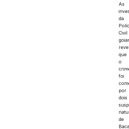
As
inve
da
Políc
Civil
goia
reve
que
o
crim
foi
come
por
dois
susp
natu
de
Baca