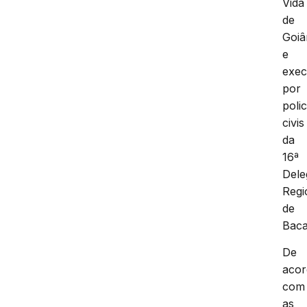
Vida
de
Goiâ
e
exec
por
polic
civis
da
16ª
Dele
Regi
de
Baca
De
aco
com
as