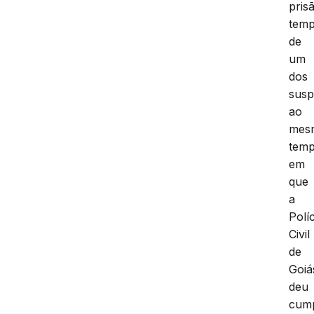
pris
temp
de
um
dos
susp
ao
mes
tem
em
que
a
Políc
Civil
de
Goiá
deu
cum