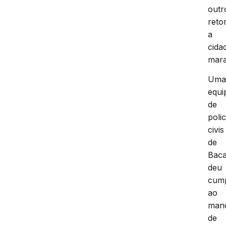
outr
reto
a
cida
mar
Um
equi
de
polic
civis
de
Baca
deu
cum
ao
man
de