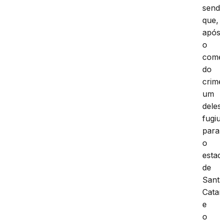
sen
que,
apó
o
come
do
crim
um
dele
fugi
para
o
esta
de
Sant
Cata
e
o