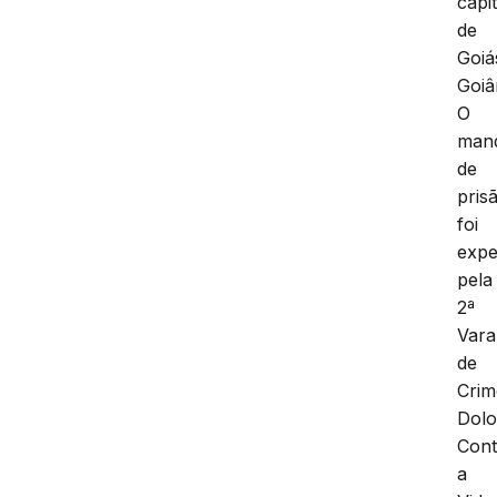
capit
de
Goiá
Goiâ
O
man
de
pris
foi
expe
pela
2ª
Vara
de
Crim
Dolo
Cont
a