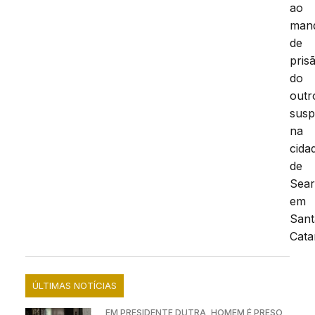
ao
man
de
pris
do
outr
susp
na
cida
de
Sear
em
Sant
Cata
ÚLTIMAS NOTÍCIAS
EM PRESIDENTE DUTRA, HOMEM É PRESO