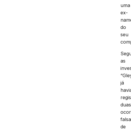
uma
ex-
nam
do
seu
comp
Seg
as
inve
“Gle
já
havi
regi
dua
ocor
fals
de