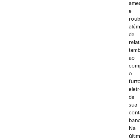
ame
e
roub
alé
de
relat
tam
ao
com
o
furt
elet
de
sua
cont
banc
Na
últi