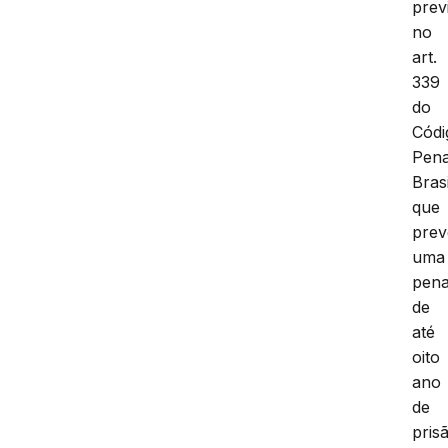
prev
no
art.
339
do
Códi
Pena
Brasi
que
prev
uma
pen
de
até
oito
ano
de
pris