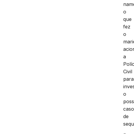
nam
o
que
fez
o
mari
acio
a
Políc
Civil
para
inve
o
poss
cas
de
sequ