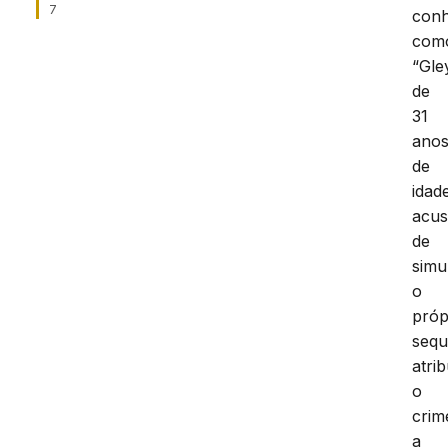
7
conh
com
“Gle
de
31
ano
de
idad
acu
de
simu
o
próp
sequ
atri
o
crim
a