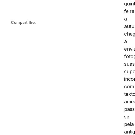
quin
feira
a
Compartilhe:
autu
che
a
envi
foto
suas
supo
inco
com
text
amea
pass
se
pela
anti