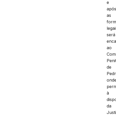
e
apó
as
form
legai
será
enc
ao
Com
Peni
de
Pedr
ond
per
à
disp
da
Just