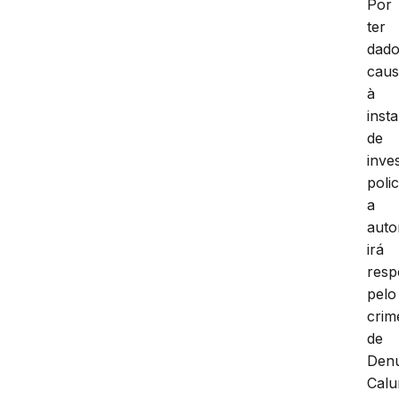
Por
ter
dad
cau
à
inst
de
inve
polic
a
auto
irá
resp
pelo
crim
de
Den
Calu