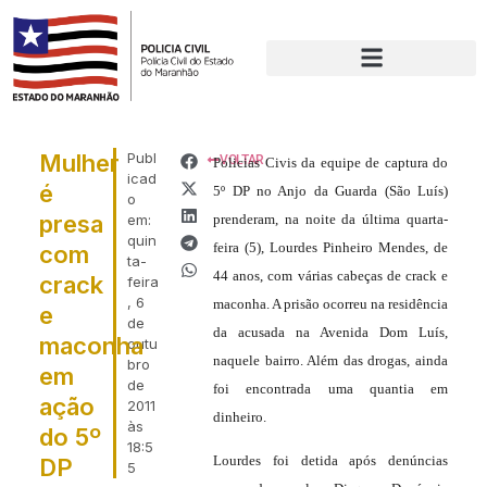
Mulher
Publ
VOLTAR
Policias Civis da equipe de captura do
icad
é
5º DP no Anjo da Guarda (São Luís)
o
presa
em:
prenderam, na noite da última quarta-
quin
feira (5), Lourdes Pinheiro Mendes, de
com
ta-
44 anos, com várias cabeças de crack e
crack
feira
, 6
maconha. A prisão ocorreu na residência
e
de
da acusada na Avenida Dom Luís,
maconha
outu
naquele bairro. Além das drogas, ainda
bro
em
de
foi encontrada uma quantia em
ação
2011
dinheiro.
às
do 5º
18:5
Lourdes foi detida após denúncias
DP
5