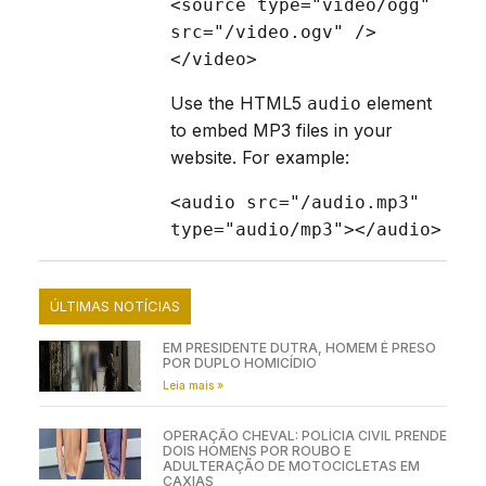
<source type="video/ogg"  
src="/video.ogv" /> 
</video> 
Use the HTML5
element
audio
to embed MP3 files in your
website. For example:
<audio src="/audio.mp3" 
type="audio/mp3"></audio>
ÚLTIMAS NOTÍCIAS
EM PRESIDENTE DUTRA, HOMEM É PRESO
POR DUPLO HOMICÍDIO
Leia mais »
OPERAÇÃO CHEVAL: POLÍCIA CIVIL PRENDE
DOIS HOMENS POR ROUBO E
ADULTERAÇÃO DE MOTOCICLETAS EM
CAXIAS