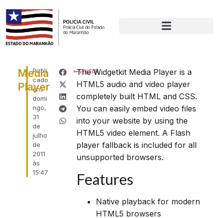
Media
Publi
The Widgetkit Media Player is a
VOLTAR
cado
HTML5 audio and video player
Player
em:
completely built HTML and CSS.
domi
ngo,
You can easily embed video files
31
into your website by using the
de
HTML5 video element. A Flash
julho
player fallback is included for all
de
2011
unsupported browsers.
às
15:47
Features
Native playback for modern
HTML5 browsers