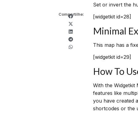
Set or invert the h
Compartilhe:
[widgetkit id=28]
Minimal E
This map has a fix
[widgetkit id=29]
How To Us
With the Widgetkit
features like mult
you have created a
shortcodes or the 