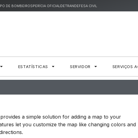
PO DE BOMBEIROS
PERÍCIA OFICIAL
DETRAN
DEFESA CIVIL
ESTATÍSTICAS
SERVIDOR
SERVIÇOS 
provides a simple solution for adding a map to your
eatures let you customize the map like changing colors and
irections.