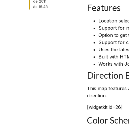
de 2011
Features
às
15:48
Location sele
Support for m
Option to get 
Support for c
Uses the late
Built with HT
Works with J
Direction 
This map features 
direction.
[widgetkit id=26]
Color Sch