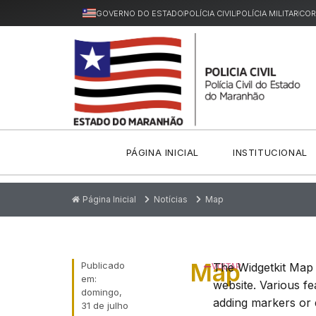
GOVERNO DO ESTADO
POLÍCIA CIVIL
POLÍCIA MILITAR
COR
PÁGINA INICIAL
INSTITUCIONAL
Página Inicial
Notícias
Map
Map
Publicado
The Widgetkit Map 
VOLTAR
em:
website. Various f
domingo,
adding markers or d
31 de julho