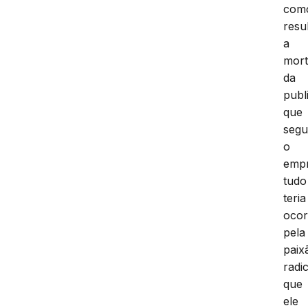
com
resu
a
mor
da
publi
que
seg
o
empr
tudo
teria
ocor
pela
paix
radic
que
ele