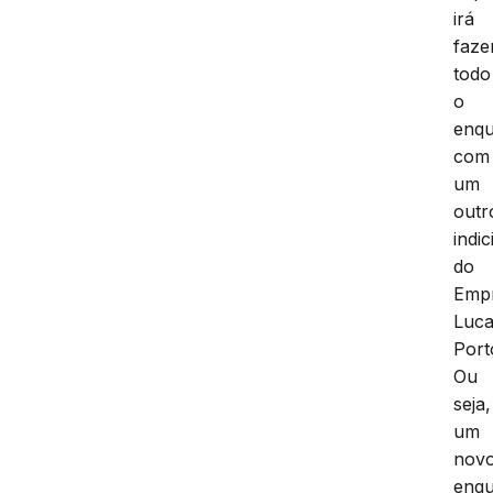
irá
faze
todo
o
enq
com
um
outr
indi
do
Empr
Luc
Port
Ou
seja,
um
nov
enq