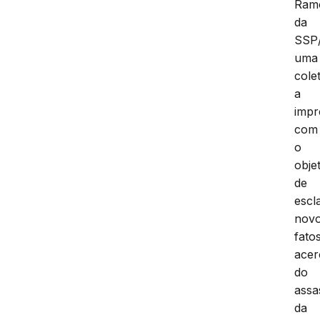
Ram
da
SSP
uma
cole
a
impr
com
o
obje
de
escl
nov
fato
acer
do
assa
da