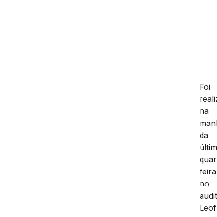
Foi
real
na
man
da
últi
quar
feira
no
audi
Leof