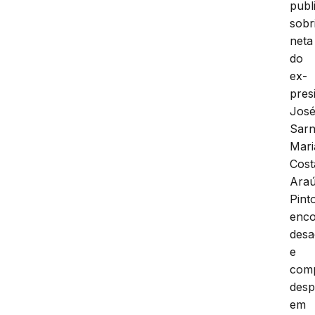
publi
sobr
neta
do
ex-
pres
Jos
Sarn
Mari
Cost
Araú
Pint
enco
desa
e
com
desp
em