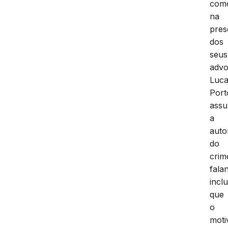
com
na
pres
dos
seus
advo
Luc
Port
assu
a
auto
do
crim
fala
incl
que
o
moti