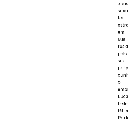
abu
sexu
foi
estr
em
sua
resi
pelo
seu
próp
cun
o
empr
Luc
Leite
Ribe
Port