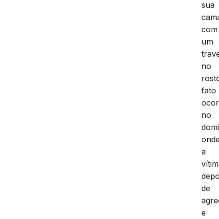
sua
cam
com
um
trav
no
rost
fato
ocor
no
domi
ond
a
víti
depo
de
agre
e