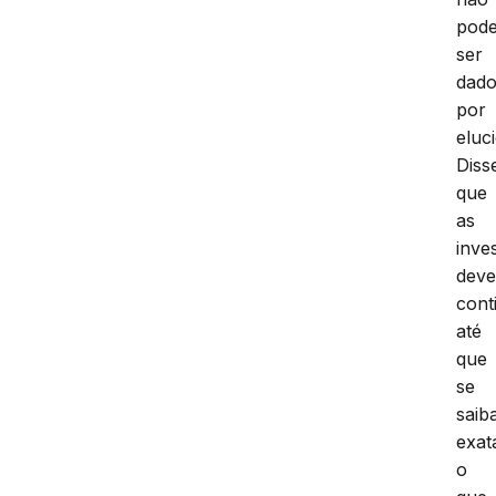
pod
ser
dad
por
eluc
Diss
que
as
inve
dev
cont
até
que
se
saib
exat
o