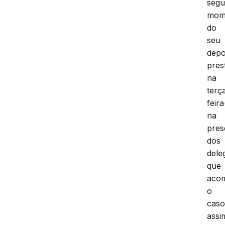
seg
mom
do
seu
depo
pres
na
terç
feira
na
pres
dos
dele
que
aco
o
caso
assi