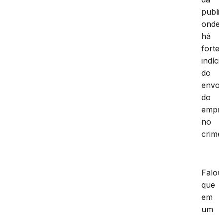
publi
ond
há
fort
indíc
do
envo
do
empr
no
crim
Falo
que
em
um