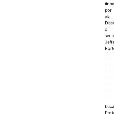
tinh
por
ela.
Diss
o
secr
Jeff
Port
Luc
Port