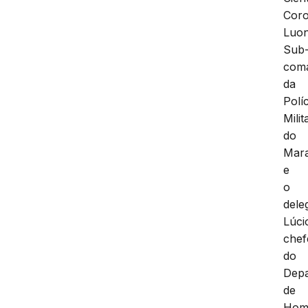
Coro
Luo
Sub
com
da
Políc
Milit
do
Mar
e
o
dele
Lúci
chef
do
Dep
de
Homi