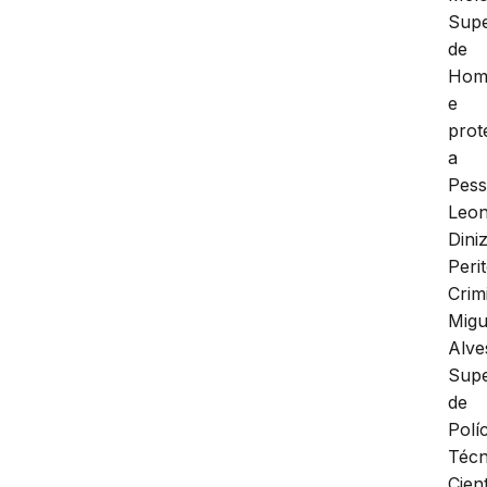
Supe
de
Homi
e
prot
a
Pess
Leo
Diniz
Peri
Crim
Migu
Alve
Supe
de
Políc
Técn
Cient