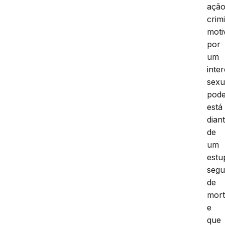
açã
crim
moti
por
um
inte
sexu
pod
está
dian
de
um
estu
segu
de
mor
e
que