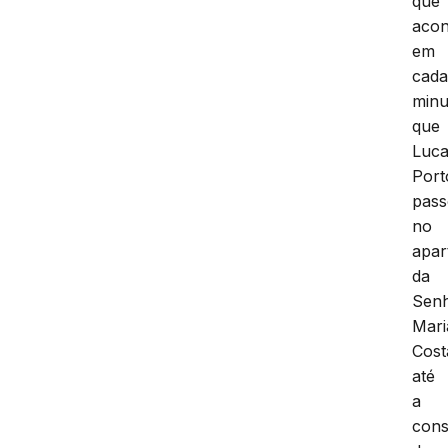
que
acon
em
cad
minu
que
Luc
Port
pas
no
apar
da
Sen
Mari
Cost
até
a
con