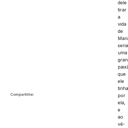
dele
tirar
a
vida
de
Mari
seri
uma
gran
paix
que
ele
tinh
Compartilhe:
por
ela,
e
ao
vê-