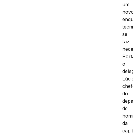
um
nov
enqu
tecn
se
faz
nece
Port
o
dele
Lúci
chef
do
depa
de
homi
da
capit