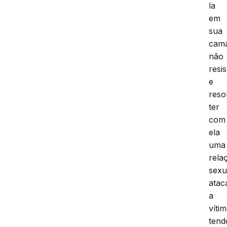
la
em
sua
cam
não
resis
e
reso
ter
com
ela
uma
rela
sexu
atac
a
vítim
tend