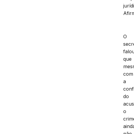
juríd
Afir
O
secr
falo
que
mes
com
a
conf
do
acus
o
crim
aind
não