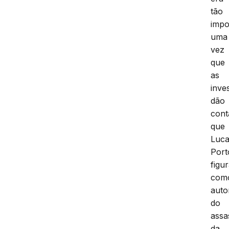
tão
impo
uma
vez
que
as
inve
dão
cont
que
Luc
Port
figu
com
auto
do
assa
da