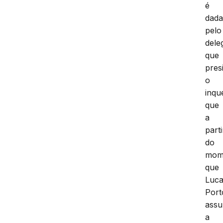
é
dad
pelo
dele
que
pres
o
inqué
que
a
parti
do
mom
que
Luc
Port
assu
a