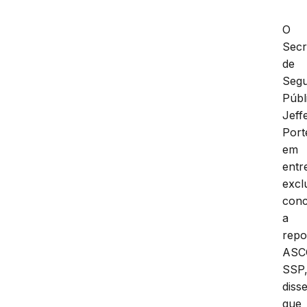
O
Secr
de
Seg
Públ
Jeff
Port
em
entr
excl
conc
a
repo
AS
SSP
diss
que