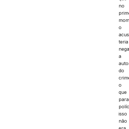
no
prim
mom
o
acu
teria
neg
a
auto
do
crim
o
que
para
políc
isso
não
era