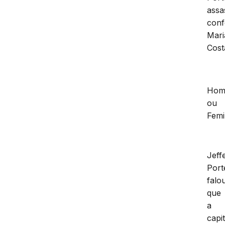
assa
conf
Mari
Cost
Homi
ou
Femi
Jeff
Port
falo
que
a
capi