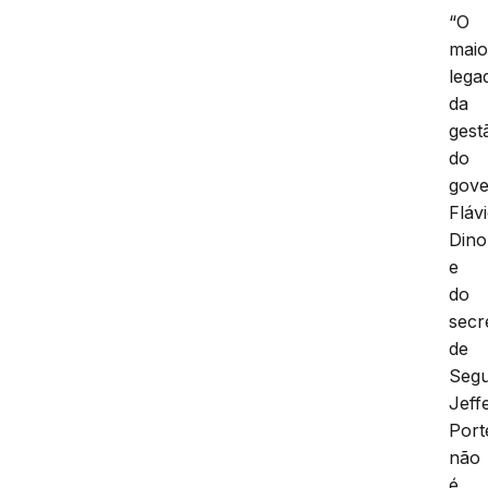
“O
maio
lega
da
gest
do
gove
Fláv
Dino
e
do
secr
de
Segu
Jeff
Port
não
é