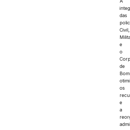
A
inte
das
polic
Civil,
Milit
e
o
Cor
de
Bom
otim
os
recu
e
a
reor
admin