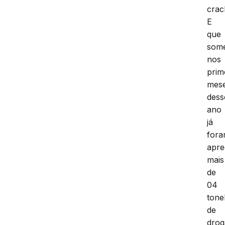
crac
E
que
som
nos
prim
mes
dess
ano
já
for
apre
mais
de
04
tone
de
drog