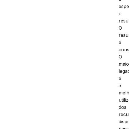
espe
o
resu
O
resu
é
cons
O
maio
lega
é
a
mel
utili
dos
recu
disp
pas