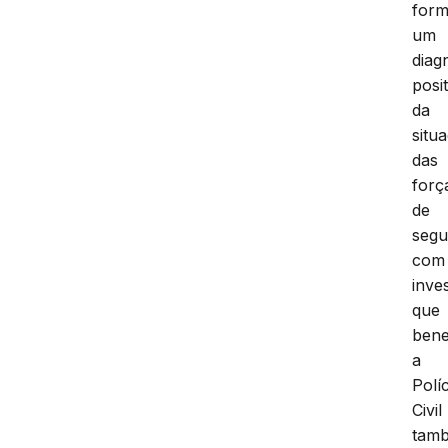
for
um
diag
posi
da
situ
das
forç
de
segu
com
inve
que
bene
a
Políc
Civil
tam