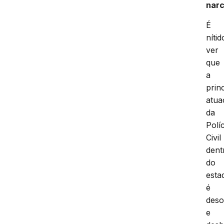
narc
É
nítid
ver
que
a
prin
atua
da
Políc
Civil
dent
do
esta
é
deso
e