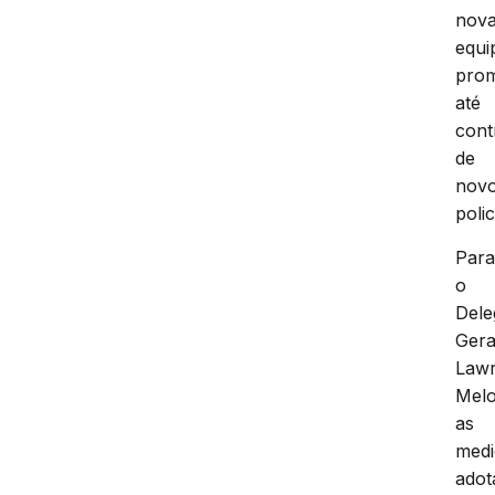
nov
equi
pro
até
cont
de
nov
polic
Par
o
Dele
Gera
Law
Mel
as
medi
adot