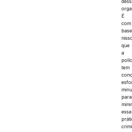
dess
orga
É
com
bas
niss
que
a
políc
tem
conc
esfo
minu
para
mini
essa
prát
crim