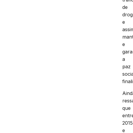
de
drog
e
assi
mant
e
gara
a
paz
socia
final
Aind
ress
que
entr
2015
e