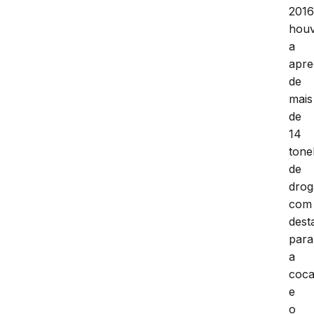
2016
hou
a
apr
de
mais
de
14
tone
de
drog
com
dest
para
a
coca
e
o