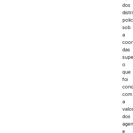
dos
distr
polic
sob
a
coo
das
supe
o
que
foi
conq
com
a
valo
dos
agen
e