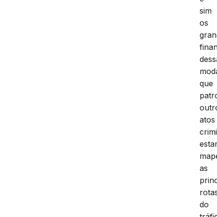
sim
os
gran
fina
dess
moda
que
patr
outr
atos
crim
est
map
as
prin
rota
do
tráfi