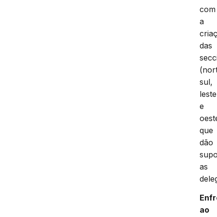
com
a
cria
das
secc
(nor
sul,
leste
e
oest
que
dão
supo
as
dele
Enf
ao