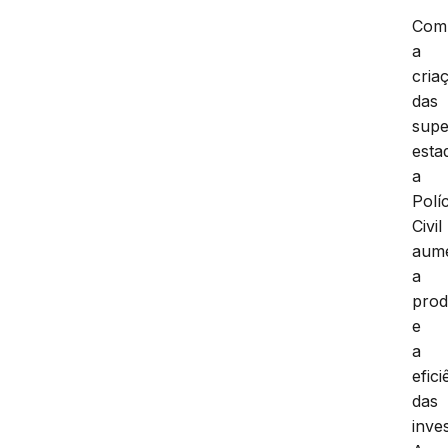
Com
a
cria
das
supe
esta
a
Políc
Civil
aum
a
prod
e
a
efici
das
inve