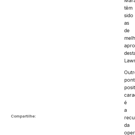
Mar
têm
sido
as
de
mel
apro
dest
Lawr
Outr
pon
posi
cara
é
a
Compartilhe:
recu
da
oper