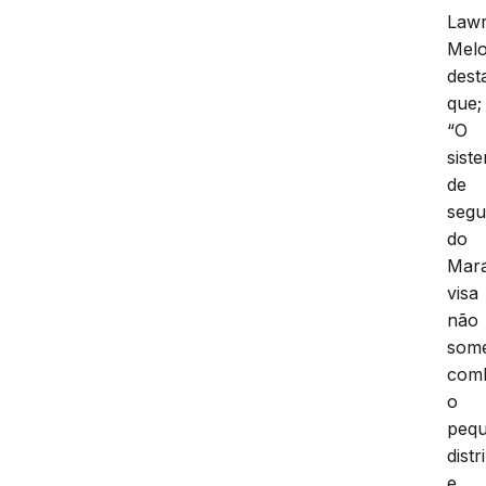
Law
Mel
dest
que;
“O
sist
de
segu
do
Mar
visa
não
som
com
o
peq
distr
e