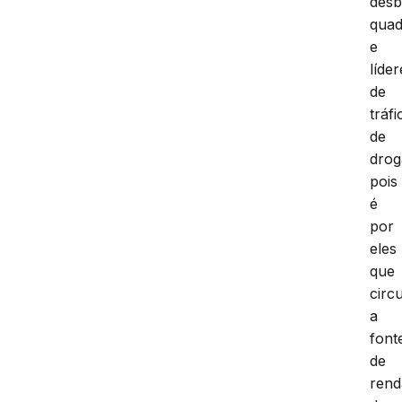
desb
quad
e
líder
de
tráfi
de
drog
pois
é
por
eles
que
circ
a
font
de
rend