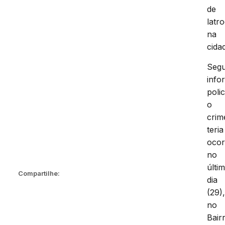
de
latro
na
cida
Seg
info
polic
o
crim
teria
ocor
no
últi
Compartilhe:
dia
(29)
no
Bair