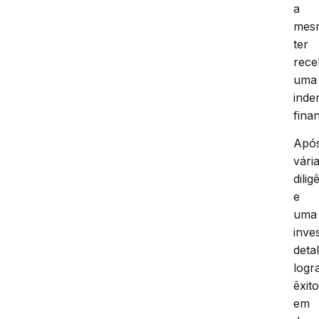
a
mes
ter
rece
uma
inde
fina
Apó
vári
dilig
e
uma
inve
deta
logr
êxit
em