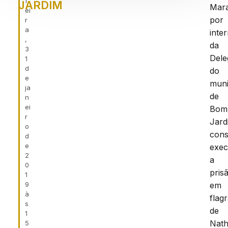
f
JARDIM
Mar
ei
por
r
a
inte
,
da
3
Dele
1
d
do
e
muni
ja
de
n
ei
Bom
r
Jard
o
cons
d
e
exec
2
a
0
pris
1
9
em
à
flag
s
de
1
Nath
5