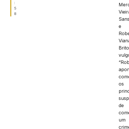
:
Mer
5
Vieir
8
San
e
Robe
Vian
Brito
vulg
“Rob
apon
com
os
prin
susp
de
com
um
crim