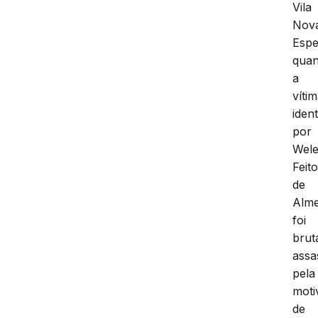
Vila
Nov
Espe
qua
a
víti
ident
por
Wel
Feit
de
Alme
foi
brut
assa
pela
moti
de