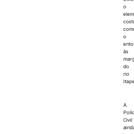
o
elem
cos
come
o
ento
às
mar
do
rio
Itap
A
Políc
Civil
aind