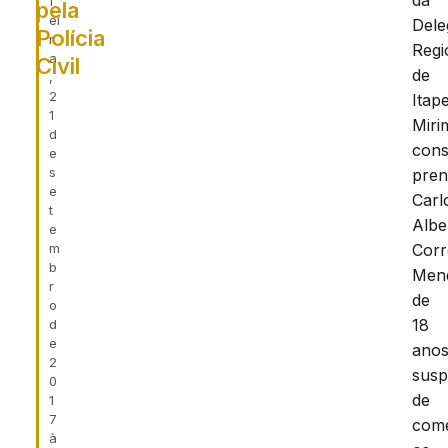
da
f
pela
ei
Dele
Polícia
r
Regi
a
Civil
de
,
2
Itap
1
Miri
d
cons
e
s
pren
e
Carl
t
Albe
e
m
Corr
b
Men
r
de
o
18
d
e
anos
2
susp
0
de
1
7
com
à