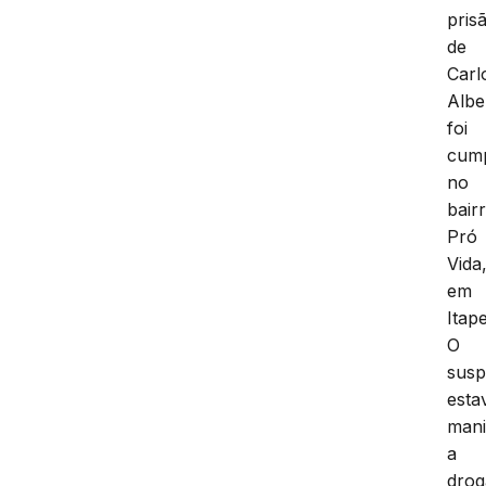
pris
de
Carl
Albe
foi
cump
no
bair
Pró
Vida
em
Itap
O
susp
esta
mani
a
drog