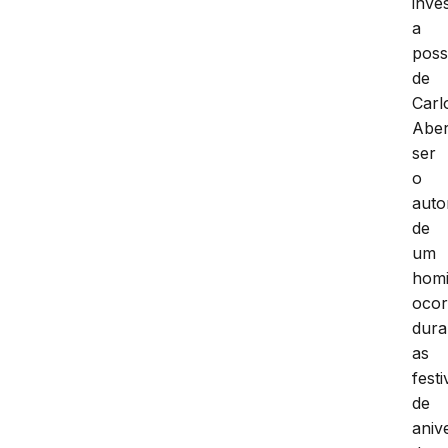
inve
a
poss
de
Carl
Aber
ser
o
auto
de
um
homi
ocor
dura
as
fest
de
aniv