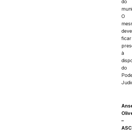
do
muni
O
mes
dev
ficar
pres
à
disp
do
Pod
Judic
Ans
Oliv
–
ASC