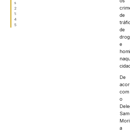
os
s
crim
2
1:
de
4
tráfi
5
de
drog
e
homi
naqu
cida
De
aco
com
o
Dele
Sam
Mori
a