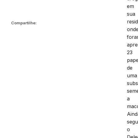
em
sua
resi
Compartilhe:
ond
for
apre
23
pape
de
uma
subs
seme
a
mac
Aind
seg
o
Dele