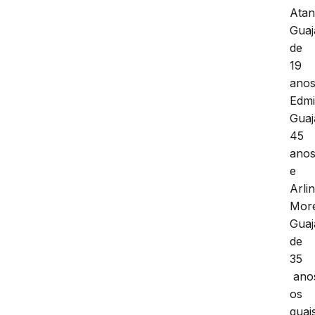
Atan
Guaj
de
19
anos
Edmi
Guaj
45
ano
e
Arli
More
Guaj
de
35
ano
os
quai