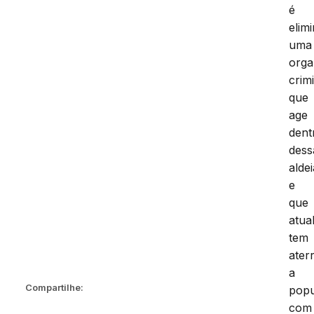
é
elim
uma
orga
crim
que
age
dent
dess
alde
e
que
atua
tem
ater
a
Compartilhe:
pop
com