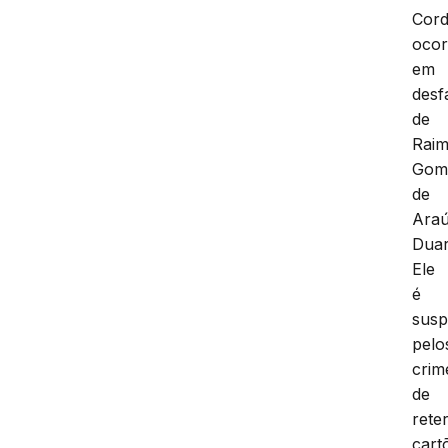
Cord
ocor
em
desf
de
Rai
Gom
de
Araú
Duar
Ele
é
susp
pelo
crim
de
rete
cart