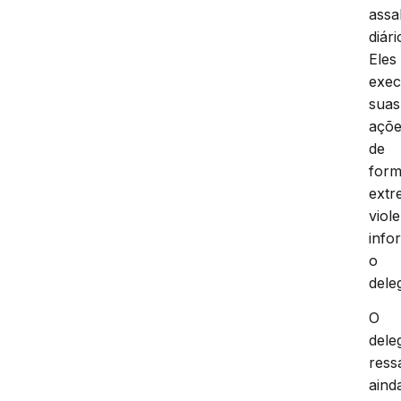
assa
diári
Eles
exe
suas
açõ
de
for
ext
viol
info
o
dele
O
dele
ress
aind