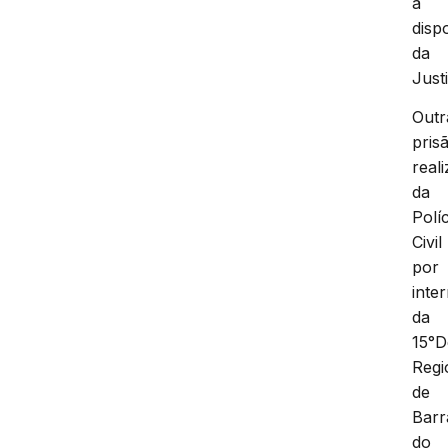
à
disp
da
Just
Outr
pris
real
da
Políc
Civil
por
inte
da
15°D
Regi
de
Barr
do