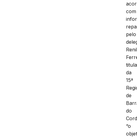
aco
com
info
repa
pelo
dele
Reni
Ferr
titul
da
15ª
Regi
de
Barr
do
Cor
“o
obje