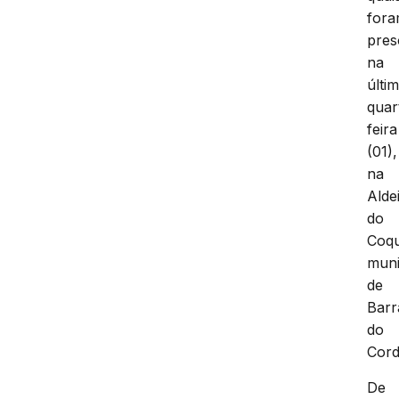
for
pres
na
últi
quar
feira
(01),
na
Alde
do
Coqu
muni
de
Barr
do
Cord
De