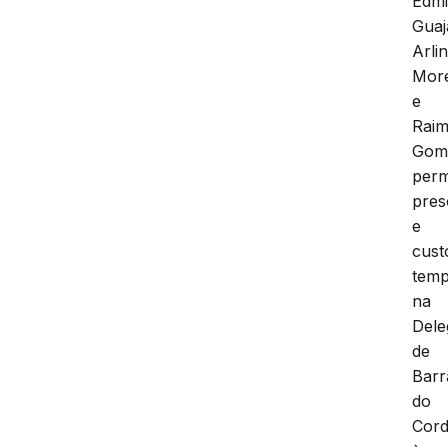
Edmi
Guaj
Arli
More
e
Rai
Gom
per
pres
e
cust
temp
na
Dele
de
Barr
do
Cord