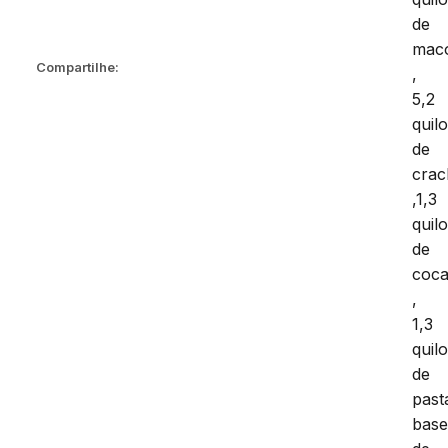
de
mac
Compartilhe:
,
5,2
quil
de
crac
,1,3
quil
de
coca
,
1,3
quil
de
past
bas