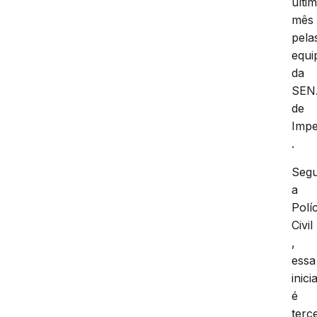
últi
mês
pela
equi
da
SEN
de
Impe
.
Seg
a
Políc
Civil
,
essa
inic
é
terc