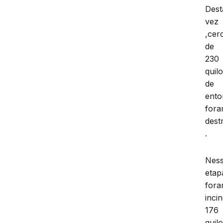
Dest
vez
,cer
de
230
quil
de
ento
for
dest
.
Nes
etap
for
inci
176
quil