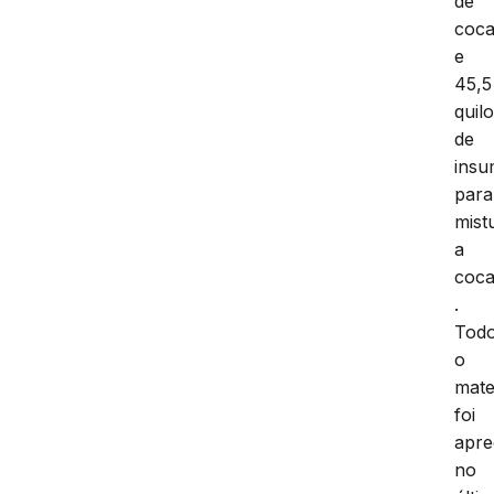
de
coca
e
45,5
quil
de
ins
para
mist
a
coca
.
Tod
o
mate
foi
apre
no