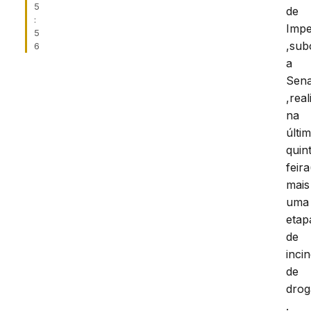
5
de
:
Impe
5
,sub
6
a
Sen
,rea
na
últi
quin
feira
mais
uma
etap
de
inci
de
drog
.