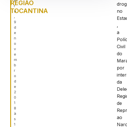
ei
REGIÃO
drog
r
TOCANTINA
no
a
,
Esta
9
,
d
a
e
n
Políc
o
Civil
v
do
e
m
Mar
b
por
r
inte
o
d
da
e
Dele
2
Regi
0
1
de
8
Rep
à
ao
s
Narc
1