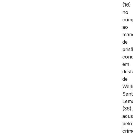
(16)
no
cum
ao
man
de
pris
cond
em
desf
de
Well
Sant
Lem
(36)
acu
pelo
crim