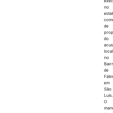
exec
no
esta
come
de
prop
do
acus
loca
no
Bair
de
Fáti
em
São
Luís.
O
man