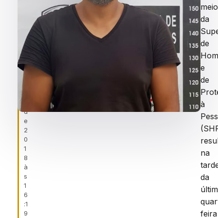
f
LUÍS
mei
ei
da
r
a
Supe
,
de
1
Homi
7
d
e
e
de
m
Prot
ai
o
à
d
Pes
e
(SH
2
0
resu
1
na
8
tard
à
s
da
1
últi
6
quar
:1
feira
9