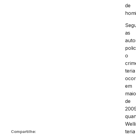
de
homi
Seg
as
auto
polic
o
crim
teria
ocor
em
mai
de
2009
qua
Well
teria
Compartilhe: