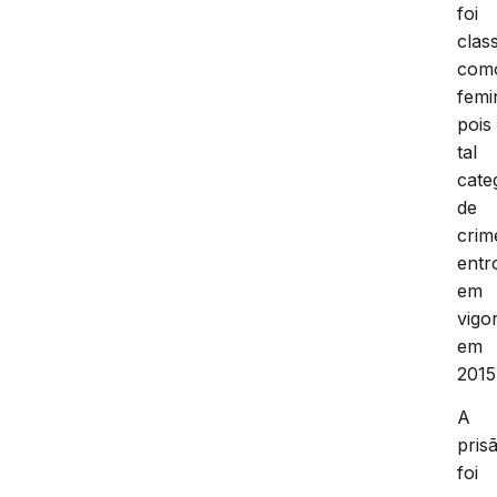
foi
clas
com
femin
pois
tal
cate
de
crim
entr
em
vigo
em
2015
A
pris
foi