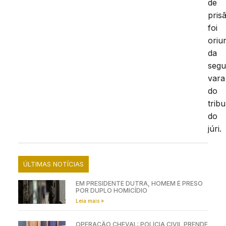
de
pris
foi
oriu
da
seg
vara
do
trib
do
júri.
ÚLTIMAS NOTÍCIAS
EM PRESIDENTE DUTRA, HOMEM É PRESO
POR DUPLO HOMICÍDIO
Leia mais »
OPERAÇÃO CHEVAL: POLÍCIA CIVIL PRENDE