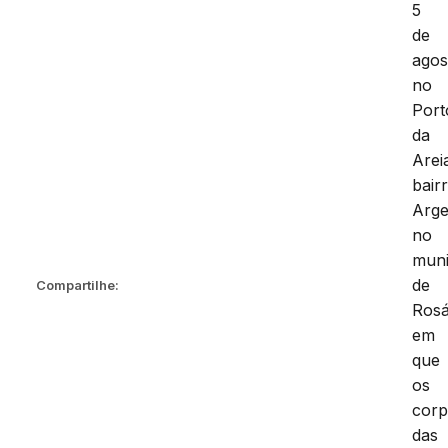
5
de
agos
no
Port
da
Arei
bair
Arge
no
muni
de
Compartilhe:
Rosá
em
que
os
cor
das