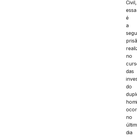
Civil,
essa
é
a
seg
pris
real
no
curs
das
inve
do
dupl
homi
ocor
no
últi
dia