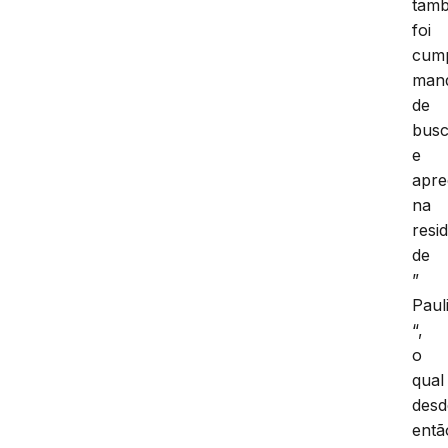
tam
foi
cum
man
de
bus
e
apr
na
resi
de
”
Paul
“,
o
qual
desd
entã