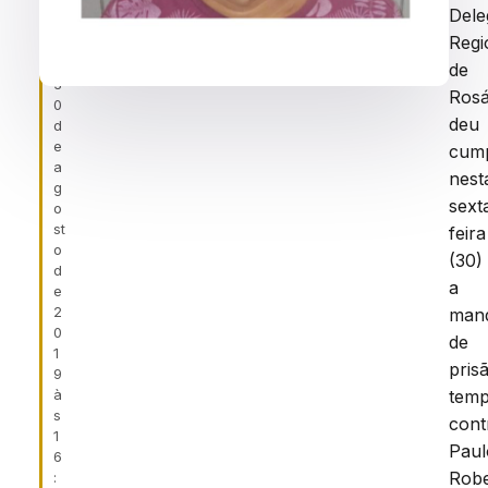
ei
Dele
r
Regi
a
,
de
3
Rosá
0
deu
d
e
cum
a
nest
g
sext
o
st
feira
o
(30)
d
a
e
2
man
0
de
1
pris
9
à
temp
s
cont
1
Paul
6
Robe
: