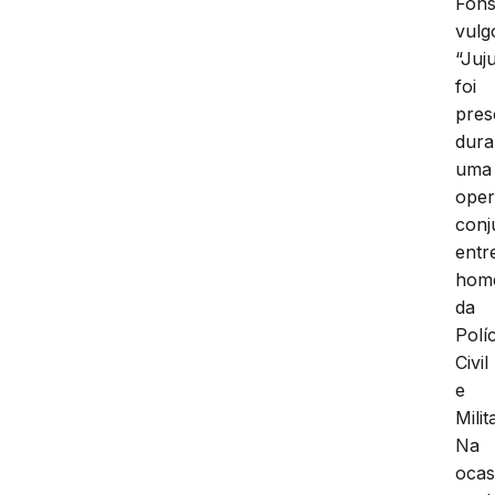
Fons
vulg
“Juju
foi
pres
dura
uma
ope
conj
entr
hom
da
Políc
Civil
e
Milit
Na
ocas