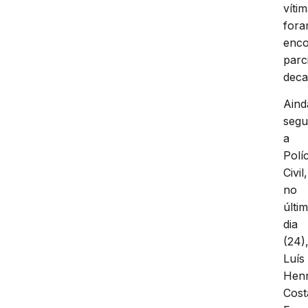
víti
for
enco
parc
deca
Aind
seg
a
Políc
Civil,
no
últi
dia
(24)
Luís
Henr
Cost