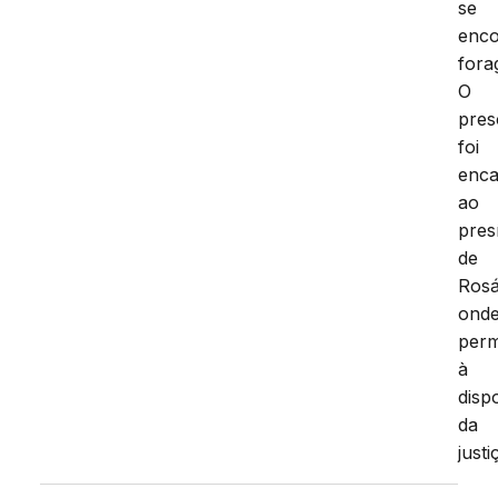
se
enco
fora
O
pres
foi
enc
ao
pres
de
Rosá
ond
per
à
disp
da
justi