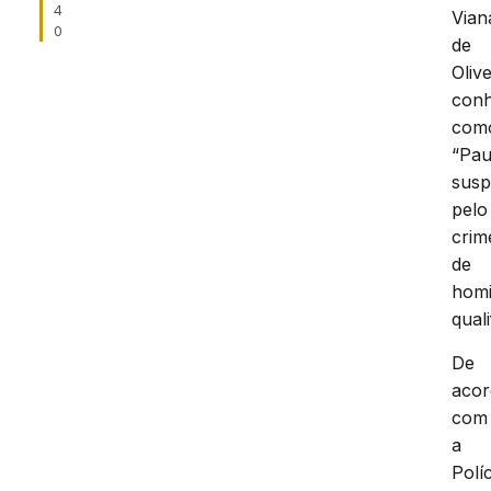
4
Vian
0
de
Olive
conh
com
“Pau
susp
pelo
crim
de
homi
quali
De
aco
com
a
Políc