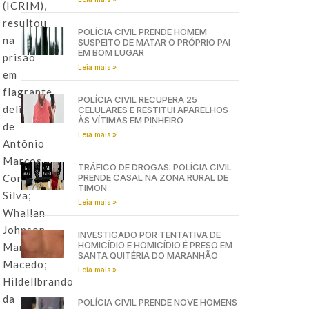
(ICRIM),
resultou
POLÍCIA CIVIL PRENDE HOMEM
na
SUSPEITO DE MATAR O PRÓPRIO PAI
EM BOM LUGAR
prisão
Leia mais »
em
flagrante
POLÍCIA CIVIL RECUPERA 25
delito
CELULARES E RESTITUI APARELHOS
ÀS VÍTIMAS EM PINHEIRO
de
Leia mais »
Antônio
Marcos
TRÁFICO DE DROGAS: POLÍCIA CIVIL
Conceição
PRENDE CASAL NA ZONA RURAL DE
TIMON
Silva;
Leia mais »
Whallan
Johnson
INVESTIGADO POR TENTATIVA DE
HOMICÍDIO E HOMICÍDIO É PRESO EM
Marinho
SANTA QUITÉRIA DO MARANHÃO
Macedo;
Leia mais »
Hildellbrando
da
POLÍCIA CIVIL PRENDE NOVE HOMENS