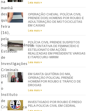
na
Leia mais »
manhã
desta
OPERAÇÃO CHEVAL: POLÍCIA CIVIL
PRENDE DOIS HOMENS POR ROUBO E
quinta-
ADULTERAÇÃO DE MOTOCICLETAS
EM CAXIAS
feira
Leia mais »
(16),
pela
POLÍCIA CIVIL PRENDE SUSPEITOS
Superintendência
POR TENTATIVA DE FEMINICÍDIO E
ESTELIONATO EM AÇÕES
Estadual
REALIZADAS EM PRESIDENTE VARGAS
de
E ITAPECURU-MIRIM
Leia mais »
Investigações
Criminais
EM SANTA QUITÉRIA DO MA,
(SEIC)
OPERAÇÃO POLICIAL PRENDE
HOMEM POR ROUBO E TRÁFICO DE
e
DROGAS
o
Leia mais »
Instituto
de
INVESTIGADO POR ROUBO É PRESO
PELA POLÍCIA CIVIL EM CEDRAL
Criminalística
Leia mais »