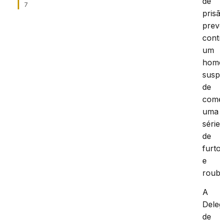
de
7
pris
prev
cont
um
hom
susp
de
com
uma
séri
de
furt
e
roub
A
Dele
de