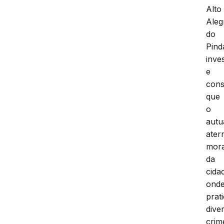
Alto
Aleg
do
Pind
inve
e
cons
que
o
autu
ater
mor
da
cida
ond
prat
dive
crim