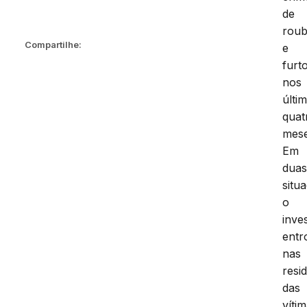
de
rou
Compartilhe:
e
furt
nos
últi
quat
mese
Em
dua
situ
o
inve
entr
nas
resi
das
víti