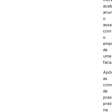
aca
anun
o
assa
com
o
emp
de
uma
faca
Apó
as
com
de
prax
pres
na