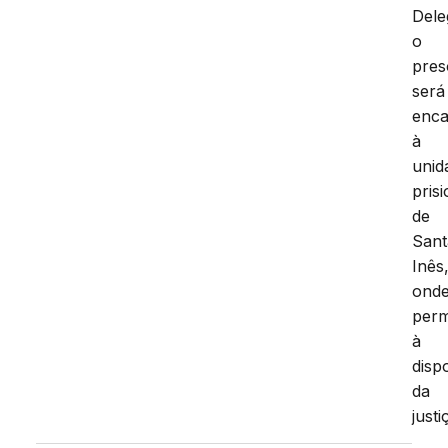
Dele
o
pres
será
enc
à
unid
prisi
de
Sant
Inês
ond
per
à
disp
da
justi