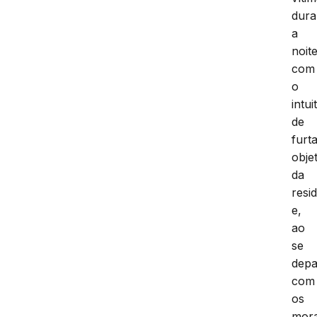
dura
a
noit
com
o
intui
de
furt
obje
da
resi
e,
ao
se
depa
com
os
mora