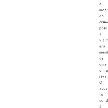
a
moti
do
crim
pois
a
víti
era
mem
de
uma
orga
rival
O
acus
foi
cond
à