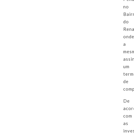
no
Bair
do
Rena
ond
a
mes
assi
um
ter
de
comp
De
acor
com
as
inve