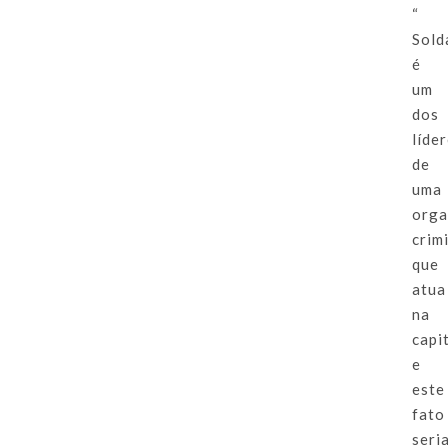
“
Sold
é
um
dos
líde
de
uma
orga
crim
que
atua
na
capit
e
este
fato
seri