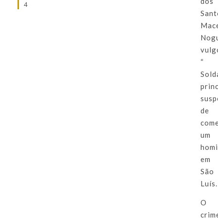
dos
4
Sant
Mac
Nogu
vulg
“
Sold
prin
susp
de
come
um
homi
em
São
Luís.
O
crim