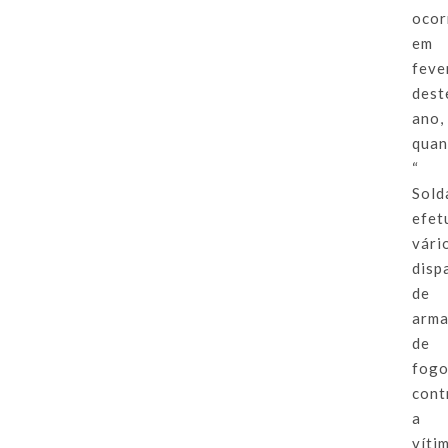
ocor
em
feve
dest
ano,
qua
“
Sold
efet
vári
disp
de
arm
de
fog
cont
a
víti