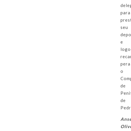
dele
para
pres
seu
depo
e
logo
reca
pera
o
Com
de
Peni
de
Pedr
Ans
Oliv