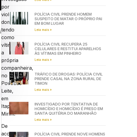
por
violência
POLÍCIA CIVIL PRENDE HOMEM
SUSPEITO DE MATAR O PRÓPRIO PAI
doméstica,
EM BOM LUGAR
tendo
Leia mais »
como
POLÍCIA CIVIL RECUPERA 25
vítima
CELULARES E RESTITUI APARELHOS
a
ÀS VÍTIMAS EM PINHEIRO
própria
Leia mais »
companheira,
TRÁFICO DE DROGAS: POLÍCIA CIVIL
no
PRENDE CASAL NA ZONA RURAL DE
Povoado
TIMON
Leia mais »
Leite,
em
INVESTIGADO POR TENTATIVA DE
Itapecuru-
HOMICÍDIO E HOMICÍDIO É PRESO EM
SANTA QUITÉRIA DO MARANHÃO
Mirim.
Leia mais »
De
acordo
POLÍCIA CIVIL PRENDE NOVE HOMENS