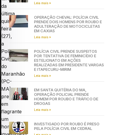
Leia mais »
da
última
OPERAÇÃO CHEVAL: POLÍCIA CIVIL
quinta-
PRENDE DOIS HOMENS POR ROUBO E
ADULTERAÇÃO DE MOTOCICLETAS
feira
EM CAXIAS
(27),
Leia mais »
a
Polícia
POLÍCIA CIVIL PRENDE SUSPEITOS
POR TENTATIVA DE FEMINICÍDIO E
Civil
ESTELIONATO EM AÇÕES
REALIZADAS EM PRESIDENTE VARGAS
do
E ITAPECURU-MIRIM
Maranhão
Leia mais »
(PC-
MA)
EM SANTA QUITÉRIA DO MA,
OPERAÇÃO POLICIAL PRENDE
prendeu
HOMEM POR ROUBO E TRÁFICO DE
DROGAS
em
Leia mais »
flagrante
um
INVESTIGADO POR ROUBO É PRESO
homem,
PELA POLÍCIA CIVIL EM CEDRAL
investigado
Leia mais »