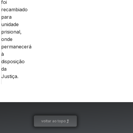
foi
recambiado
para
unidade
prisional,
onde
permanecerá
à
disposição
da
Justiça.
voltar ao topo