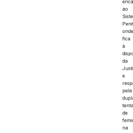
enc
ao
Sist
Peni
ond
fica
à
disp
da
Just
e
resp
pela
dupl
tenta
de
femi
na