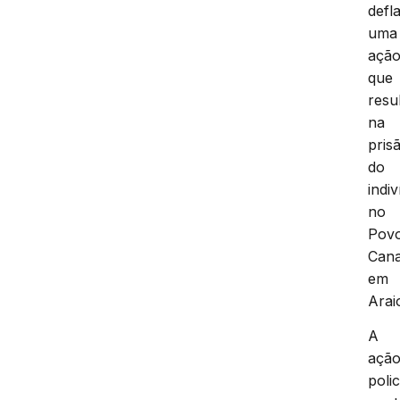
defl
uma
açã
que
resu
na
pris
do
indi
no
Pov
Cana
em
Arai
A
açã
polic