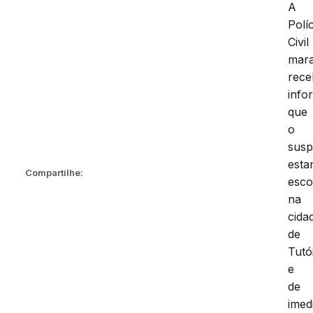
A
Políc
Civil
mar
rec
info
que
o
susp
estar
Compartilhe:
esco
na
cida
de
Tutó
e
de
imed