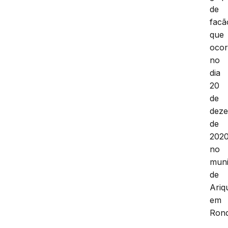
de
facã
que
ocor
no
dia
20
de
dez
de
202
no
muni
de
Ariq
em
Rond