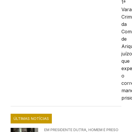
1ª
Vara
Crim
da
Com
de
Ariq
juíz
que
expe
o
corr
man
prisi
ÚLTIMAS NOTÍCIAS
EM PRESIDENTE DUTRA, HOMEM É PRESO