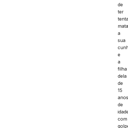
de
ter
tent
mata
a
sua
cun
e
a
filha
dela
de
15
ano
de
idad
com
golp