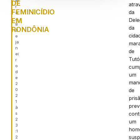
ei
DE
atra
r
FEMINICÍDIO
da
a
,
EM
Dele
8
da
RONDÔNIA
d
cida
e
ja
mar
n
de
ei
Tutó
r
o
cum
d
um
e
man
2
0
de
2
pris
1
prev
à
s
cont
2
um
3
hom
:1
susp
2