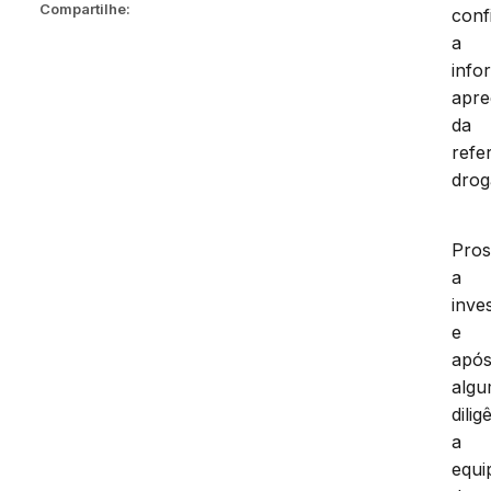
Compartilhe:
conf
a
info
apr
da
refe
drog
Pros
a
inve
e
apó
alg
dilig
a
equi