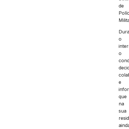
de
Políc
Milit
Dura
o
inte
o
cond
deci
cola
e
info
que
na
sua
resi
aind