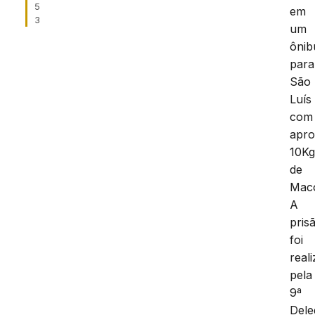
5
em
3
um
ônib
para
São
Luís
com
apr
10K
de
Mac
A
pris
foi
real
pela
9ª
Dele