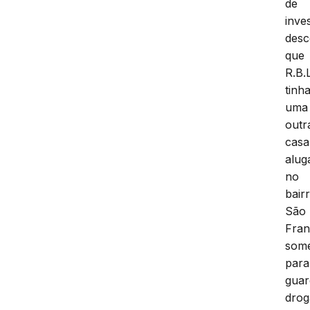
de
inve
desc
que
R.B.
tinh
uma
outr
casa
alug
no
bair
São
Fran
som
para
guar
drog