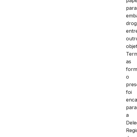
pape
para
emba
drog
entr
outr
obje
Term
as
form
o
pres
foi
enc
para
a
Dele
Regi