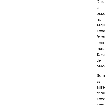
Dura
a
bus
no
seg
end
for
enco
mais
15kg
de
Mac
Som
as
apre
for
enco
com