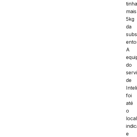
tinh
mais
5kg
da
subs
ento
A
equi
do
serv
de
Intel
foi
até
o
loca
indi
e