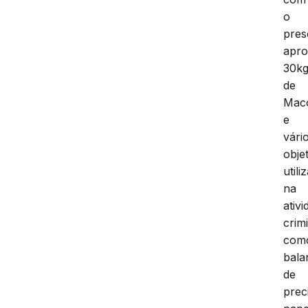
o
pres
apro
30k
de
Mac
e
vári
obje
utili
na
ativ
crim
com
bala
de
prec