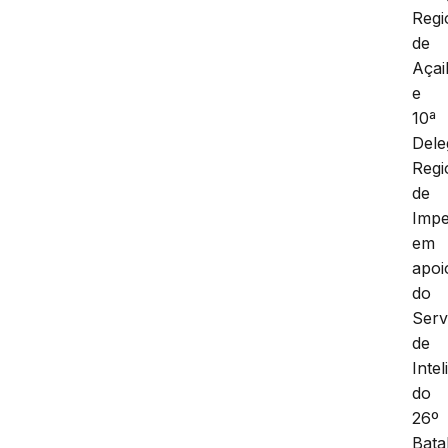
Regi
de
Açai
e
10ª
Dele
Regi
de
Impe
em
apoi
do
Serv
de
Intel
do
26º
Bata