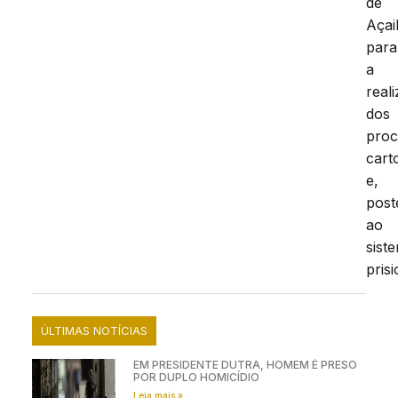
de
Açai
para
a
real
dos
proc
cart
e,
post
ao
sist
prisi
ÚLTIMAS NOTÍCIAS
EM PRESIDENTE DUTRA, HOMEM É PRESO
POR DUPLO HOMICÍDIO
Leia mais »