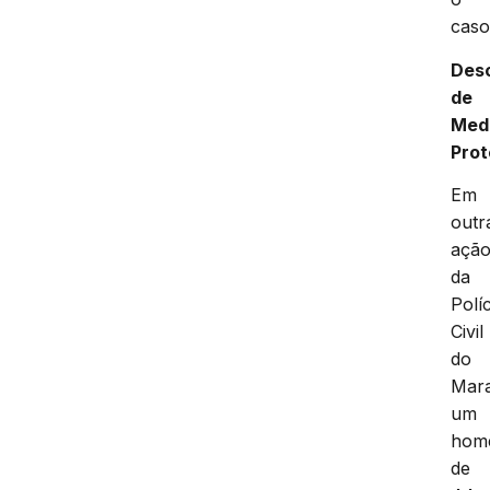
caso
Des
de
Med
Prot
Em
outr
açã
da
Políc
Civil
do
Mar
um
hom
de