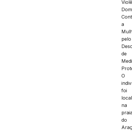
Viol
Domé
Cont
a
Mulh
pelo
Des
de
Med
Prot
O
indi
foi
loca
na
prai
do
Araç