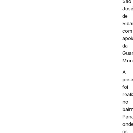
São
Jos
de
Rib
com
apoi
da
Gua
Muni
A
pris
foi
real
no
bair
Pana
ond
os