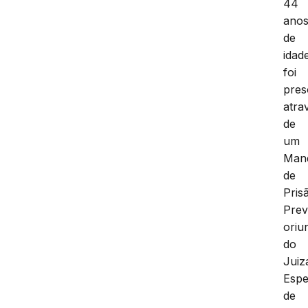
44
ano
de
idad
foi
pres
atra
de
um
Man
de
Pris
Prev
oriu
do
Juiz
Espe
de