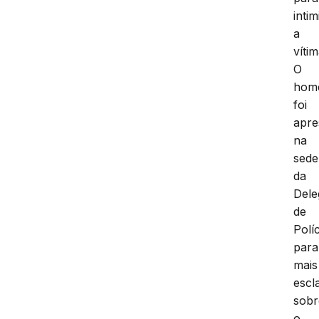
intim
a
vítim
O
hom
foi
apre
na
sede
da
Dele
de
Políc
para
mais
escl
sobr
o