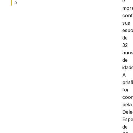
e
0
mora
cont
sua
esp
de
32
ano
de
idade
A
pris
foi
coo
pela
Dele
Espe
de