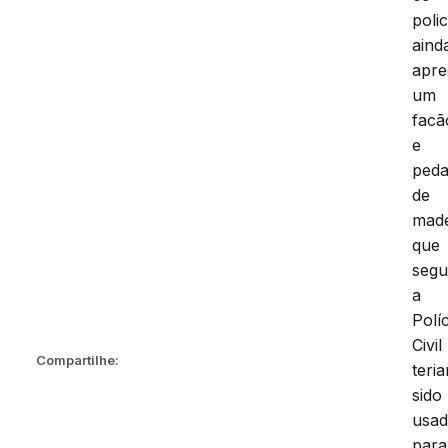
polic
aind
apr
um
facã
e
ped
de
made
que
seg
a
Políc
Civil
Compartilhe:
teri
sido
usa
para