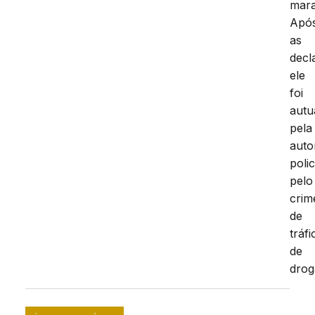
mar
Apó
as
decl
ele
foi
autu
pela
auto
polic
pelo
crim
de
tráfi
de
drog