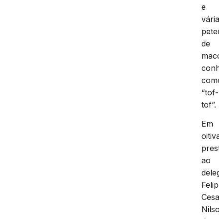
e
vári
pete
de
mac
conh
com
“tof-
tof”.
Em
oitiv
pres
ao
dele
Feli
Cesa
Nils