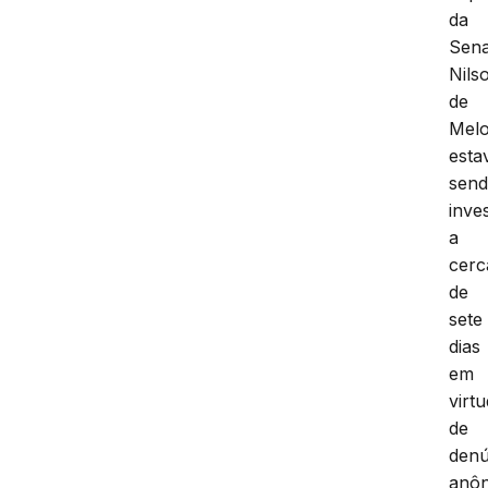
da
Sena
Nils
de
Mel
esta
sen
inve
a
cerc
de
sete
dias
em
virt
de
denú
anô