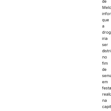
de
Mel
info
que
a
drog
iria
ser
distr
no
fim
de
sem
em
fest
real
na
capit