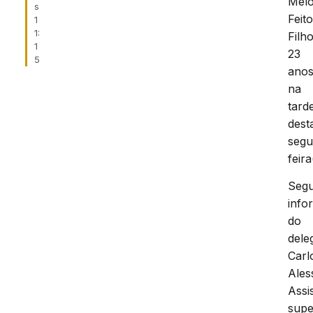
Mel
s
Feit
1
1:
Filho
1
23
5
anos
na
tard
dest
segu
feira
Seg
info
do
dele
Carl
Ales
Assi
supe