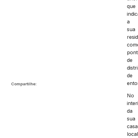
que
indi
a
sua
resi
com
pon
de
distr
de
ento
Compartilhe:
No
inter
da
sua
casa
loca