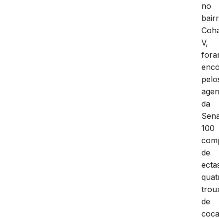
no
bair
Coha
V,
for
enco
pelo
agen
da
Sen
100
comp
de
ecta
quat
trou
de
coca