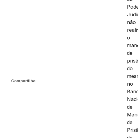
Pod
Judic
não
reat
o
man
de
pris
do
mes
Compartilhe:
no
Ban
Naci
de
Man
de
Pris
de