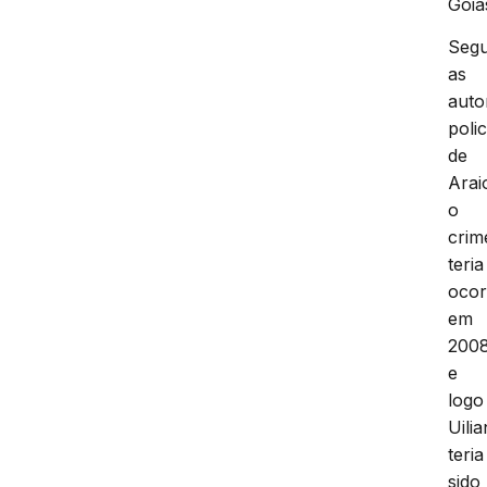
Goiá
Seg
as
auto
polic
de
Arai
o
crim
teria
ocor
em
2008
e
logo
Uilia
teria
sido