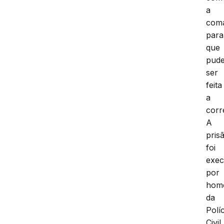
a
com
para
que
pud
ser
feita
a
corr
A
pris
foi
exec
por
hom
da
Políc
Civil