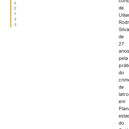
cond
s
de
2
1:
Uilia
3
Rodr
3
Silva
de
27
anos
pela
prát
do
crim
de
latro
em
Plan
esta
do