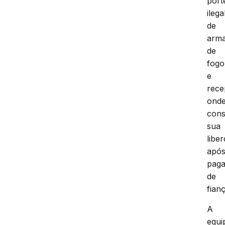
port
ilega
de
arm
de
fogo
e
rece
ond
cons
sua
libe
apó
pag
de
fianç
A
equi