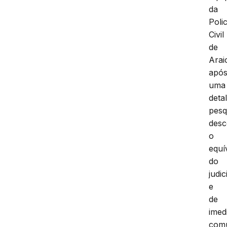
da
Polic
Civil
de
Arai
apó
uma
deta
pesq
desc
o
equí
do
judic
e
de
imed
com