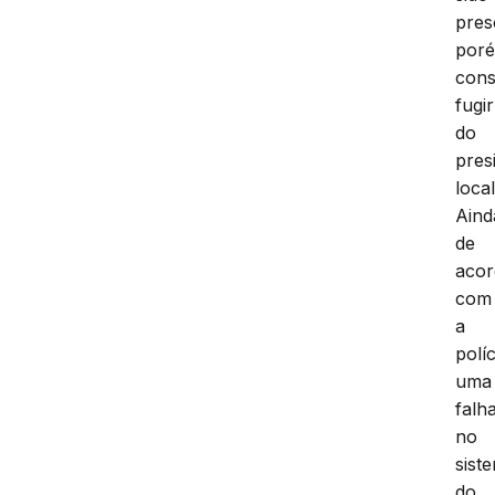
pres
por
cons
fugir
do
pres
local
Aind
de
aco
com
a
políc
uma
falh
no
sist
do