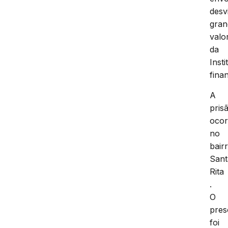
desv
gran
valo
da
Insti
fina
A
pris
ocor
no
bair
Sant
Rita
.
O
pres
foi