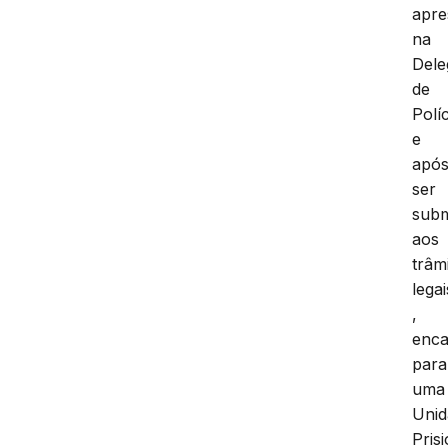
apre
na
Dele
de
Políc
e
apó
ser
subm
aos
trâm
legai
,
enc
para
uma
Unid
Pris