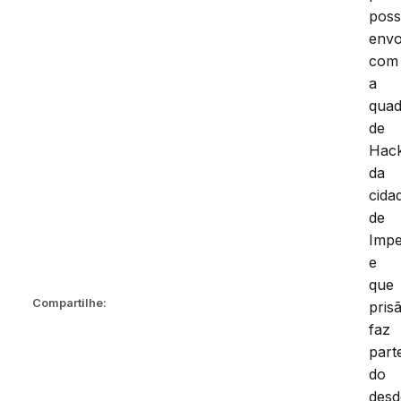
poss
envo
com
a
quad
de
Hac
da
cida
de
Impe
e
que
Compartilhe:
pris
faz
part
do
des