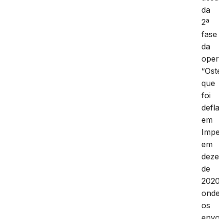
da
2ª
fase
da
ope
“Ost
que
foi
defl
em
Impe
em
dez
de
2020
ond
os
envo