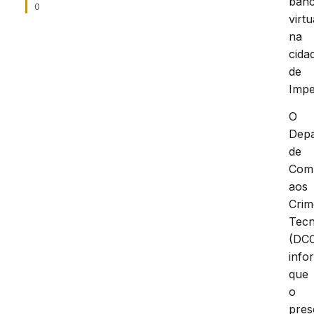
ban
0
virtu
na
cida
de
Impe
O
Dep
de
Com
aos
Crim
Tecn
(DCC
info
que
o
pres