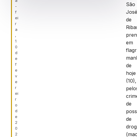
a
São
-
Jos
f
ei
de
r
Riba
a
pre
,
1
em
0
flag
d
man
e
f
de
e
hoje
v
(10),
e
r
pelo
ei
crim
r
de
o
d
pos
e
de
2
drog
0
(mac
2