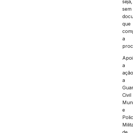
seja,
sem
doc
que
com
a
proc
Apo
a
açã
a
Gua
Civil
Muni
e
Polic
Milit
de