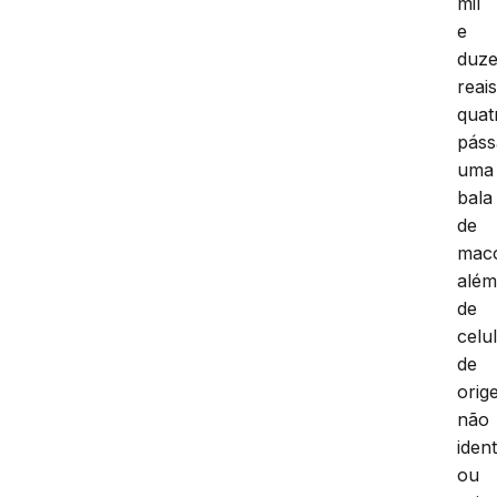
mil
e
duze
reais
quat
páss
uma
bala
de
mac
alé
de
celu
de
orig
não
ident
ou