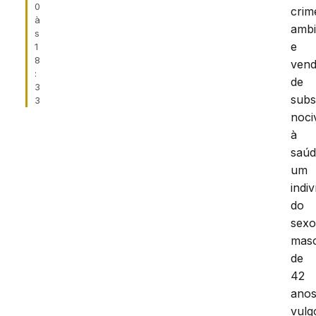
0
crim
à
ambi
s
e
1
8
ven
:
de
3
subs
3
noci
à
saú
um
indi
do
sex
masc
de
42
anos
vulg