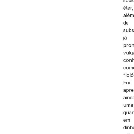
sódi
éter,
alé
de
subs
já
pron
vulg
conh
com
“loló
Foi
apre
aind
uma
quan
em
dinh