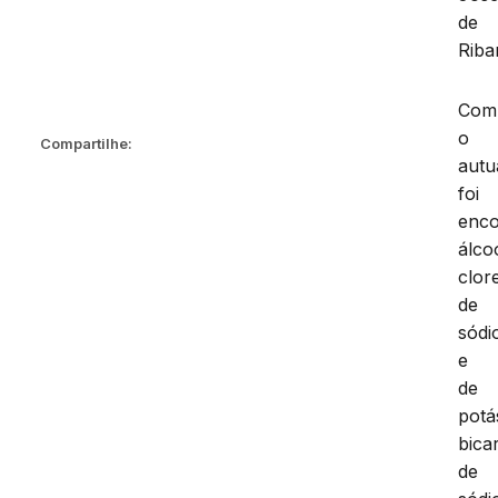
de
Riba
Com
o
Compartilhe:
autu
foi
enco
álco
clor
de
sódi
e
de
potá
bica
de