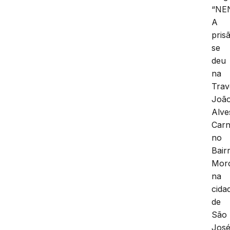
“NE
A
pris
se
deu
na
Trav
Joã
Alve
Carn
no
Bair
Moro
na
cida
de
São
Jos