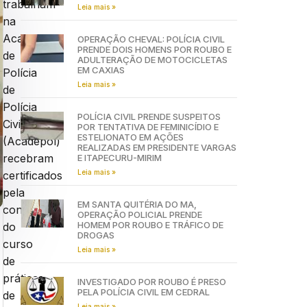
trabalham
Leia mais »
na
Academia
OPERAÇÃO CHEVAL: POLÍCIA CIVIL
PRENDE DOIS HOMENS POR ROUBO E
de
ADULTERAÇÃO DE MOTOCICLETAS
EM CAXIAS
Polícia
Leia mais »
de
Polícia
POLÍCIA CIVIL PRENDE SUSPEITOS
Civil
POR TENTATIVA DE FEMINICÍDIO E
ESTELIONATO EM AÇÕES
(Acadepol)
REALIZADAS EM PRESIDENTE VARGAS
recebram
E ITAPECURU-MIRIM
Leia mais »
certificados
pela
EM SANTA QUITÉRIA DO MA,
conclusão
OPERAÇÃO POLICIAL PRENDE
HOMEM POR ROUBO E TRÁFICO DE
do
DROGAS
curso
Leia mais »
de
práticas
INVESTIGADO POR ROUBO É PRESO
PELA POLÍCIA CIVIL EM CEDRAL
de
Leia mais »