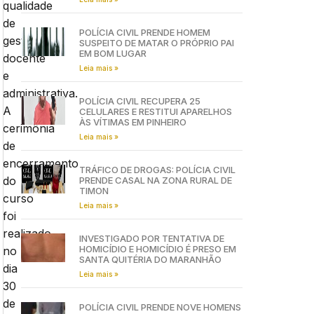
qualidade
de
POLÍCIA CIVIL PRENDE HOMEM
gestão
SUSPEITO DE MATAR O PRÓPRIO PAI
EM BOM LUGAR
docente
Leia mais »
e
administrativa.
POLÍCIA CIVIL RECUPERA 25
A
CELULARES E RESTITUI APARELHOS
ÀS VÍTIMAS EM PINHEIRO
cerimônia
Leia mais »
de
encerramento
TRÁFICO DE DROGAS: POLÍCIA CIVIL
do
PRENDE CASAL NA ZONA RURAL DE
TIMON
curso
Leia mais »
foi
realizado
INVESTIGADO POR TENTATIVA DE
HOMICÍDIO E HOMICÍDIO É PRESO EM
no
SANTA QUITÉRIA DO MARANHÃO
dia
Leia mais »
30
de
POLÍCIA CIVIL PRENDE NOVE HOMENS