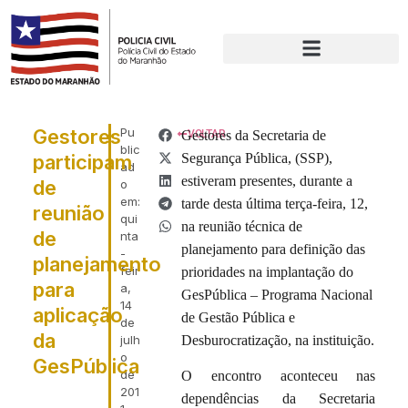
Gestores
Pu
Gestores da Secretaria de
VOLTAR
blic
participam
Segurança Pública, (SSP),
ad
estiveram presentes, durante a
de
o
em:
tarde desta última terça-feira, 12,
reunião
qui
na reunião técnica de
de
nta
planejamento para definição das
-
planejamento
feir
prioridades na implantação do
para
a,
GesPública – Programa Nacional
14
aplicação
de Gestão Pública e
de
da
julh
Desburocratização, na instituição.
o
GesPública
de
O encontro aconteceu nas
201
dependências da Secretaria