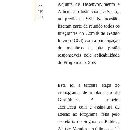
1
Adjunta de Desenvolvimento e
às
19:
Articulação Institucional, (Sadai),
09
no prédio da SSP. Na ocasião,
fizeram parte da reunião todos os
integrantes do Comitê de Gestão
Interno (CGI) com a participação
de membros da alta gestão
responsáveis pela aplicabilidade
do Programa na SSP.
Esta foi a terceira etapa do
cronograma de implantação do
GesPública. A primeira
aconteceu com a assinatura de
adesão ao Programa, feita pelo
secretário de Segurança Pública,
Aluísio Mendes, no último dia 12