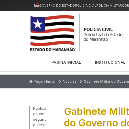
GOVERNO DO ESTADO
POLÍCIA CIVIL
POLÍCIA MILITAR
COR
PÁGINA INICIAL
INSTITUCIONAL
Página Inicial
Notícias
Gabinete Militar do Gove
Gabinete Mili
Publica
do em:
segund
do Governo d
a-feira,