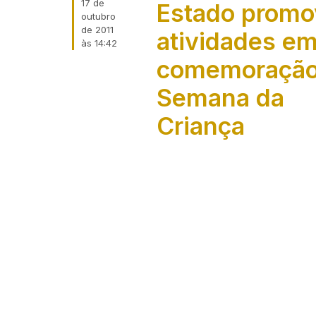
17 de
Estado promo
outubro
de 2011
atividades e
às
14:42
comemoraçã​o
Semana da
Criança