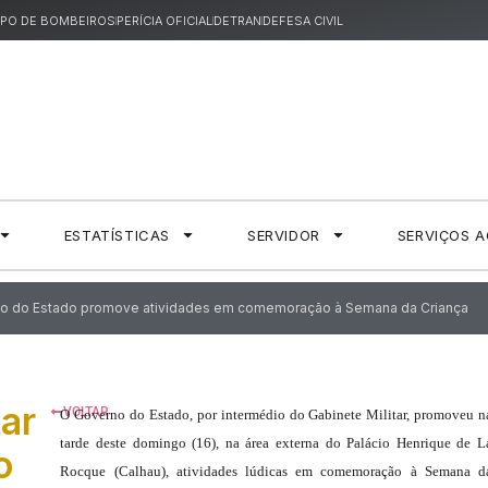
PO DE BOMBEIROS
PERÍCIA OFICIAL
DETRAN
DEFESA CIVIL
ESTATÍSTICAS
SERVIDOR
SERVIÇOS 
rno do Estado promove atividades em comemoraçã​o à Semana da Criança
tar
VOLTAR
O Governo do Estado, por intermédio do Gabinete Militar, promoveu n
tarde deste domingo (16), na área externa do Palácio Henrique de L
o
Rocque (Calhau), atividades lúdicas em comemoração à Semana d