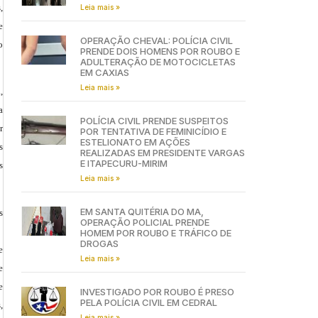
,
Leia mais »
e
OPERAÇÃO CHEVAL: POLÍCIA CIVIL
o
PRENDE DOIS HOMENS POR ROUBO E
ADULTERAÇÃO DE MOTOCICLETAS
EM CAXIAS
Leia mais »
,
a
POLÍCIA CIVIL PRENDE SUSPEITOS
r
POR TENTATIVA DE FEMINICÍDIO E
ESTELIONATO EM AÇÕES
s
REALIZADAS EM PRESIDENTE VARGAS
E ITAPECURU-MIRIM
s
Leia mais »
EM SANTA QUITÉRIA DO MA,
s
OPERAÇÃO POLICIAL PRENDE
HOMEM POR ROUBO E TRÁFICO DE
DROGAS
e
Leia mais »
e
e
INVESTIGADO POR ROUBO É PRESO
PELA POLÍCIA CIVIL EM CEDRAL
,
Leia mais »