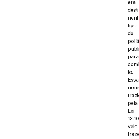
era
dest
nen
tipo
de
polít
públ
para
com
lo.
Essa
nome
traz
pela
Lei
13.1
veio
traz