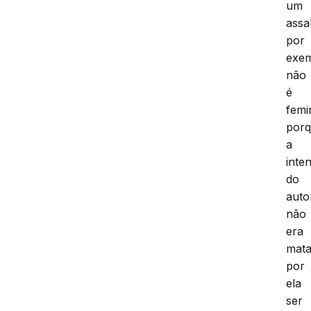
um
assa
por
exem
não
é
femi
por
a
inte
do
auto
não
era
mata
por
ela
ser