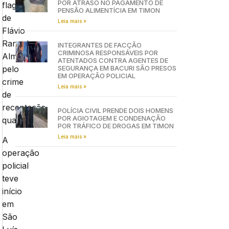
POR ATRASO NO PAGAMENTO DE
flagrante
PENSÃO ALIMENTÍCIA EM TIMON
de
Leia mais »
Flávio
Rangel
INTEGRANTES DE FACÇÃO
CRIMINOSA RESPONSÁVEIS POR
Almeida
ATENTADOS CONTRA AGENTES DE
pelo
SEGURANÇA EM BACURI SÃO PRESOS
EM OPERAÇÃO POLICIAL
crime
Leia mais »
de
receptação
POLÍCIA CIVIL PRENDE DOIS HOMENS
POR AGIOTAGEM E CONDENAÇÃO
qualificada.
POR TRÁFICO DE DROGAS EM TIMON
Leia mais »
A
operação
policial
teve
início
em
São