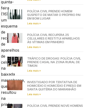
quinta-
feira
POLÍCIA CIVIL PRENDE HOMEM
(16)
SUSPEITO DE MATAR O PRÓPRIO PAI
EM BOM LUGAR
um
Leia mais »
esquema
de
POLÍCIA CIVIL RECUPERA 25
receptação
CELULARES E RESTITUI APARELHOS
ÀS VÍTIMAS EM PINHEIRO
de
Leia mais »
aparelhos
de
TRÁFICO DE DROGAS: POLÍCIA CIVIL
celulares
PRENDE CASAL NA ZONA RURAL DE
TIMON
na
Leia mais »
baixada
maranhense,
INVESTIGADO POR TENTATIVA DE
HOMICÍDIO E HOMICÍDIO É PRESO EM
que
SANTA QUITÉRIA DO MARANHÃO
resultou
Leia mais »
na
prisão
POLÍCIA CIVIL PRENDE NOVE HOMENS