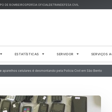
PO DE BOMBEIROS
PERÍCIA OFICIAL
DETRAN
DEFESA CIVIL
ESTATÍSTICAS
SERVIDOR
SERVIÇOS 
aparelhos celulares é desmontando pela Polícia Civil em São Bento