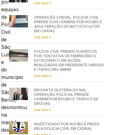
por
Leia mais »
equipes
da
OPERAÇÃO CHEVAL: POLÍCIA CIVIL
PRENDE DOIS HOMENS POR ROUBO E
Polícia
ADULTERAÇÃO DE MOTOCICLETAS
EM CAXIAS
Civil
Leia mais »
de
São
POLÍCIA CIVIL PRENDE SUSPEITOS
Luís
POR TENTATIVA DE FEMINICÍDIO E
ESTELIONATO EM AÇÕES
e
REALIZADAS EM PRESIDENTE VARGAS
do
E ITAPECURU-MIRIM
Leia mais »
município
de
EM SANTA QUITÉRIA DO MA,
São
OPERAÇÃO POLICIAL PRENDE
HOMEM POR ROUBO E TRÁFICO DE
Bento,
DROGAS
desmontou
Leia mais »
na
manhã
INVESTIGADO POR ROUBO É PRESO
PELA POLÍCIA CIVIL EM CEDRAL
desta
Leia mais »