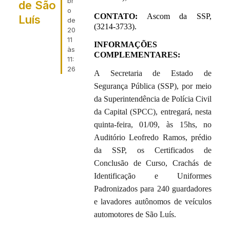
br
de São
o
CONTATO:
Ascom da SSP,
Luís
de
(3214-3733).
20
11
INFORMAÇÕES
às
COMPLEMENTARES:
11:
26
A Secretaria de Estado de
Segurança Pública (SSP), por meio
da Superintendência de Polícia Civil
da Capital (SPCC), entregará, nesta
quinta-feira, 01/09, às 15hs, no
Auditório Leofredo Ramos, prédio
da SSP, os Certificados de
Conclusão de Curso, Crachás de
Identificação e Uniformes
Padronizados para 240 guardadores
e lavadores autônomos de veículos
automotores de São Luís.