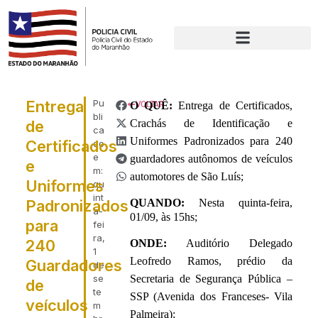
Entrega
Pu
O QUÊ
VOLTAR
:
Entrega de Certificados,
bli
de
Crachás de Identificação e
ca
Uniformes Padronizados para 240
Certificados
do
e
guardadores autônomos de veículos
e
m:
automotores de São Luís;
Uniformes
qu
int
Padronizados
QUANDO:
Nesta quinta-feira,
a-
01/09, às 15hs;
para
fei
ra,
240
ONDE:
Auditório Delegado
1
Leofredo Ramos, prédio da
Guardadores
de
Secretaria de Segurança Pública –
se
de
te
SSP (Avenida dos Franceses- Vila
veículos
m
Palmeira);