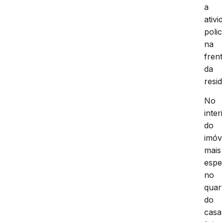
a
ativ
polic
na
fren
da
resi
No
inter
do
imóv
mais
espe
no
quar
do
casa