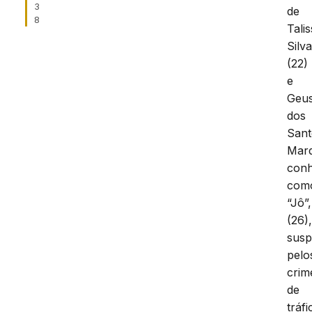
3
de
8
Tali
Silv
(22)
e
Geus
dos
Sant
Mar
conh
com
“Jô”,
(26)
susp
pelo
crim
de
tráfi