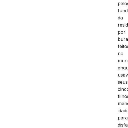
pelo
fund
da
resi
por
bur
feito
no
mur
enq
usa
seus
cinc
filho
men
idad
para
disf