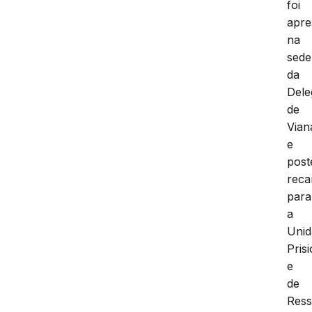
foi
apre
na
sede
da
Dele
de
Vian
e
post
reca
para
a
Unid
Pris
e
de
Ress