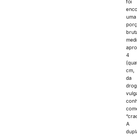
foi
enco
uma
por
brut
med
apr
4
(qua
cm,
da
drog
vulg
conh
com
“cra
A
dupl