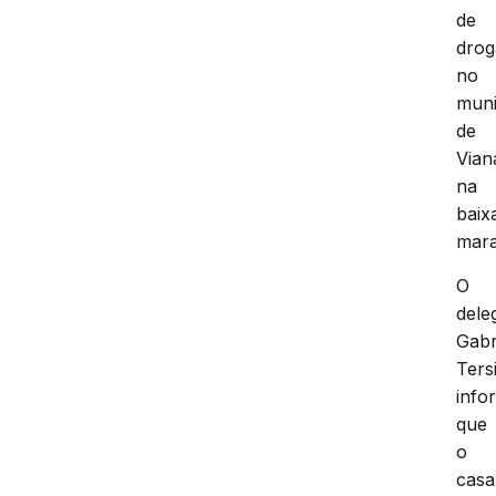
de
drog
no
muni
de
Vian
na
baix
mar
O
dele
Gabr
Ters
info
que
o
casa