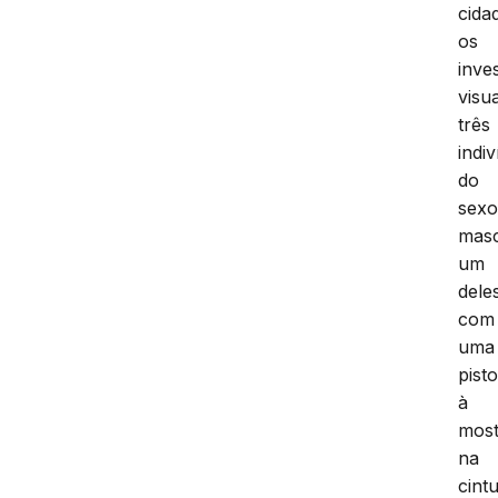
cida
os
inve
visu
três
indi
do
sex
masc
um
dele
com
uma
pisto
à
most
na
cintu