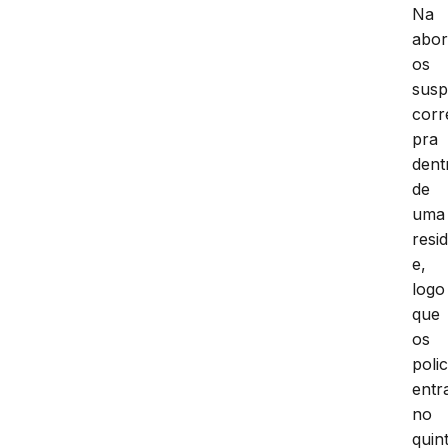
Na
abo
os
susp
cor
pra
dent
de
uma
resi
e,
logo
que
os
polic
entr
no
quint