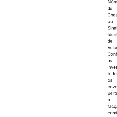
Núm
de
Chas
ou
Sina
Iden
de
Veíc
Con
as
inve
todo
os
envo
per
a
facç
crim