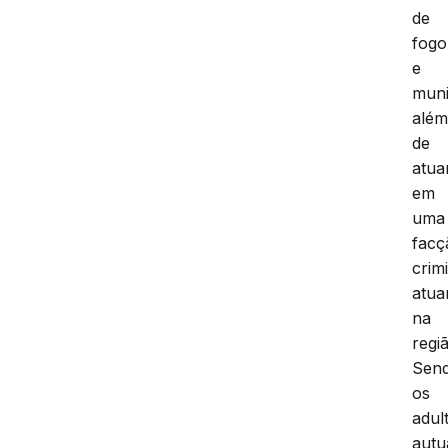
de
fogo
e
muni
alé
de
atu
em
uma
facç
crim
atua
na
regi
Sen
os
adul
autu