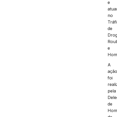
e
atu
no
Tráf
de
Drog
Rou
e
Homi
A
açã
foi
real
pela
Dele
de
Homi
de