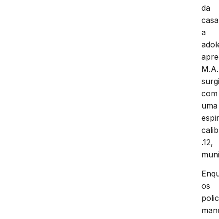
da
casa
a
adol
apre
M.A.
surg
com
uma
espi
cali
.12,
muni
Enq
os
polic
man