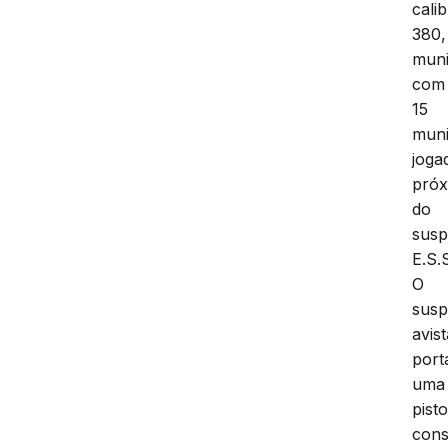
cali
380,
muni
com
15
muni
joga
próx
do
susp
E.S.
O
susp
avis
port
uma
pisto
cons