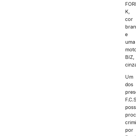
FOR
K,
cor
bra
e
uma
moto
BIZ,
cinz
Um
dos
pres
F.C.S
poss
proc
crim
por