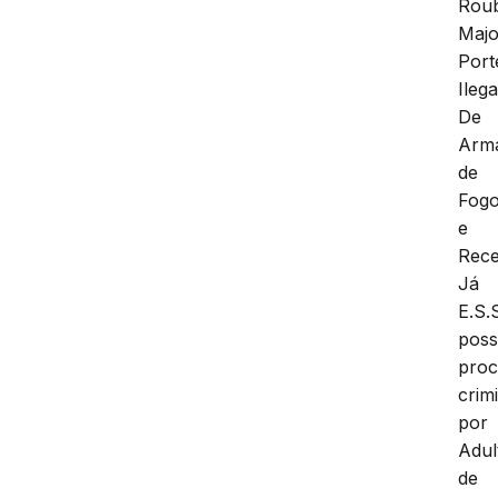
Rou
Majo
Port
Ilega
De
Arm
de
Fog
e
Rece
Já
E.S.S
poss
proc
crim
por
Adul
de