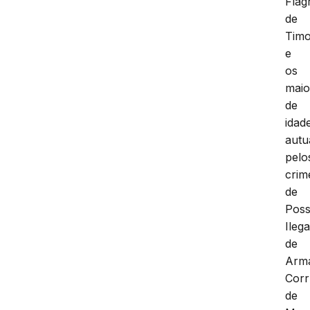
Flag
de
Tim
e
os
maio
de
idad
autu
pelo
crim
de
Pos
Ilega
de
Arm
Cor
de