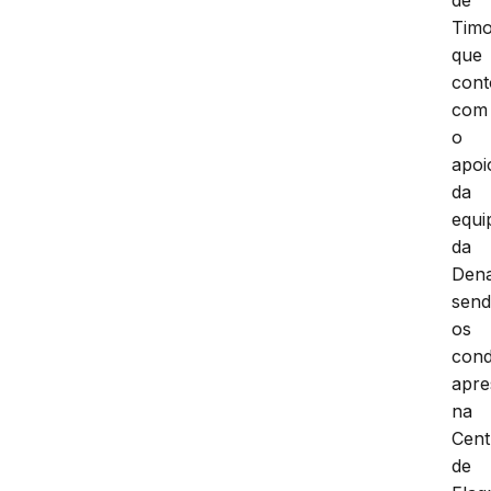
Timo
que
con
com
o
apoi
da
equi
da
Dena
sen
os
cond
apre
na
Cent
de