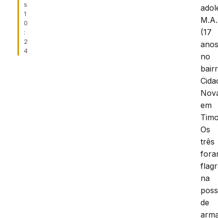
s
adol
1
M.A.
0
(17
:
2
anos
4
no
bair
Cida
Nov
em
Tim
Os
três
for
flag
na
pos
de
arm