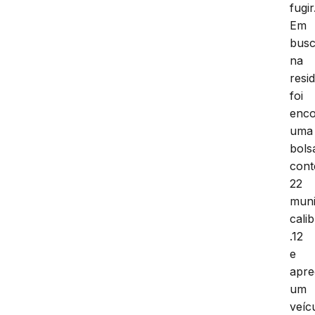
fugir
Em
bus
na
resi
foi
enco
uma
bols
con
22
mun
cali
.12
e
apre
um
veíc