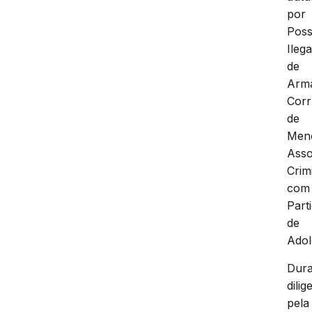
por
Pos
Ilega
de
Arm
Cor
de
Men
Asso
Crim
com
Part
de
Adol
Dura
dilig
pela