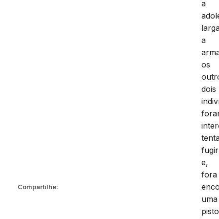
a
adol
larg
a
arm
os
outr
dois
indi
for
inte
tent
fugir
e,
fora
enco
Compartilhe:
uma
pisto