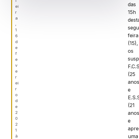
f
das
ei
15h
r
a
dest
,
segu
1
feira
6
d
(15),
e
os
f
susp
e
v
F.C.S
e
(25
r
anos
ei
r
e
o
E.S.
d
(21
e
2
anos
0
e
2
apr
1
uma
à