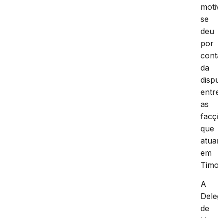
moti
se
deu
por
cont
da
disp
entr
as
facç
que
atu
em
Timo
A
Dele
de