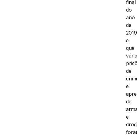
final
do
ano
de
201
e
que
vári
pris
de
crim
e
apre
de
arm
e
drog
for