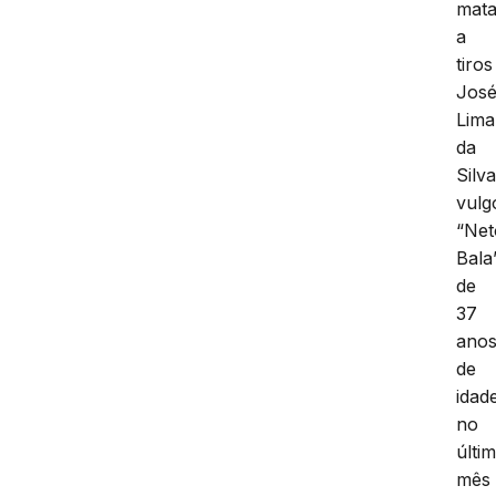
mat
a
tiros
Jos
Lima
da
Silva
vulg
“Net
Bala”
de
37
ano
de
idad
no
últi
mês