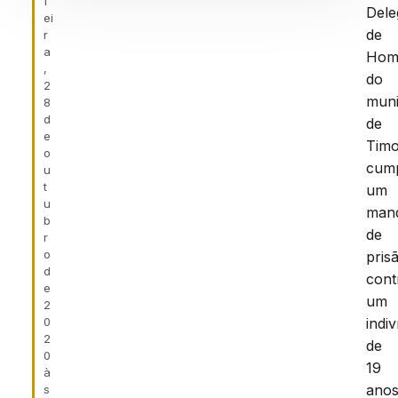
f
Dele
ei
de
r
a
Homi
,
do
2
muni
8
d
de
e
Timo
o
cum
u
t
um
u
man
b
de
r
o
pris
d
cont
e
um
2
0
indi
2
de
0
19
à
ano
s