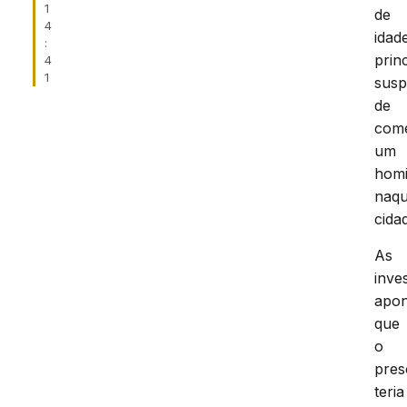
1
de
4
idad
:
prin
4
1
susp
de
com
um
homi
naqu
cida
As
inve
apo
que
o
pres
teria