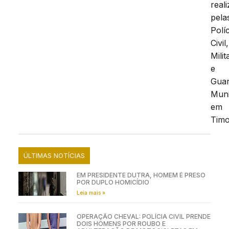
real
pela
Polí
Civil,
Milit
e
Gua
Muni
em
Timo
ÚLTIMAS NOTÍCIAS
EM PRESIDENTE DUTRA, HOMEM É PRESO
POR DUPLO HOMICÍDIO
Leia mais »
OPERAÇÃO CHEVAL: POLÍCIA CIVIL PRENDE
DOIS HOMENS POR ROUBO E