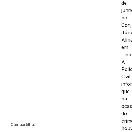
de
junh
no
Conj
Júli
Alme
em
Timo
A
Políc
Civil
info
que
na
ocas
do
crim
Compartilhe:
hou