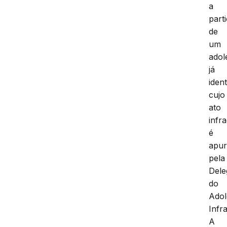
a
part
de
um
adol
já
ident
cujo
ato
infr
é
apu
pela
Dele
do
Adol
Infra
A