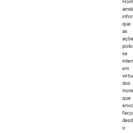
Homi
aind
info
que
as
açõ
polic
se
inte
em
virt
dos
homi
que
env
facç
desd
o