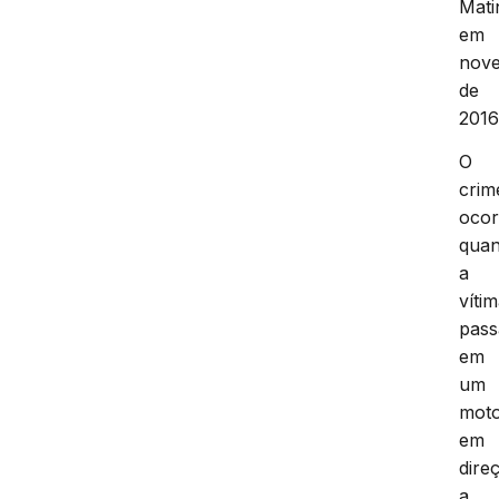
Mati
em
nov
de
2016
O
crim
ocor
qua
a
víti
pass
em
um
moto
em
dire
a