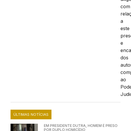
com
rela
a
este
pres
e
enc
dos
auto
com
ao
Pod
Judic
ÚLTIMAS NOTÍCIAS
EM PRESIDENTE DUTRA, HOMEM É PRESO
POR DUPLO HOMICÍDIO