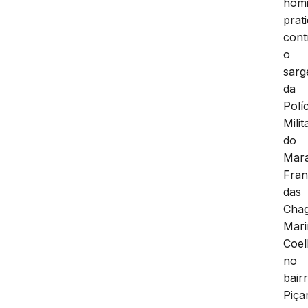
homi
prat
cont
o
sarg
da
Políc
Milit
do
Mar
Fran
das
Cha
Mar
Coel
no
bair
Piça