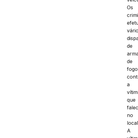
Os
crim
efet
vári
disp
de
arm
de
fogo
cont
a
vítim
que
fale
no
local
A