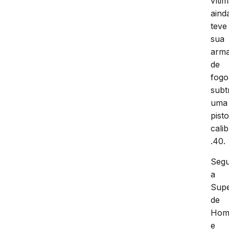
víti
aind
teve
sua
arm
de
fogo
subt
uma
pisto
cali
.40.
Seg
a
Supe
de
Homi
e