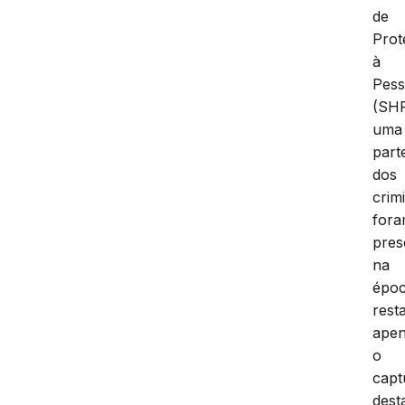
de
Prot
à
Pes
(SH
uma
part
dos
crim
for
pres
na
époc
rest
ape
o
capt
dest