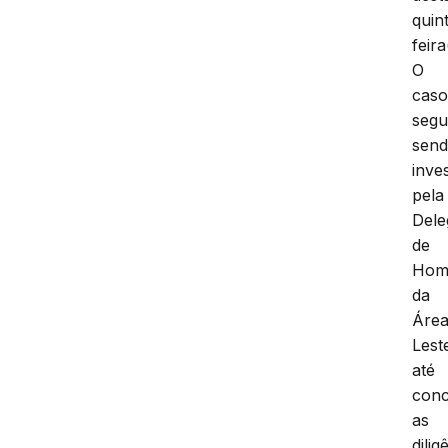
quin
feira
O
cas
seg
sen
inve
pela
Dele
de
Homi
da
Áre
Les
até
conc
as
dilig