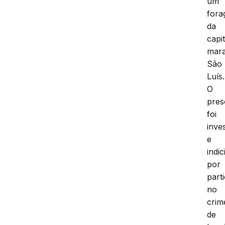
um
fora
da
capit
mar
São
Luís.
O
pres
foi
inve
e
indi
por
part
no
crim
de