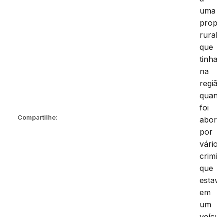
uma
prop
rura
que
tinh
na
regi
qua
foi
Compartilhe:
abo
por
vári
crim
que
est
em
um
veíc