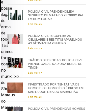
e
posse
POLÍCIA CIVIL PRENDE HOMEM
ilegal
SUSPEITO DE MATAR O PRÓPRIO PAI
EM BOM LUGAR
de
Leia mais »
arma
de
POLÍCIA CIVIL RECUPERA 25
fogo.
CELULARES E RESTITUI APARELHOS
ÀS VÍTIMAS EM PINHEIRO
Tais
Leia mais »
crimes
foram
TRÁFICO DE DROGAS: POLÍCIA CIVIL
cometidos
PRENDE CASAL NA ZONA RURAL DE
TIMON
no
Leia mais »
município
de
INVESTIGADO POR TENTATIVA DE
HOMICÍDIO E HOMICÍDIO É PRESO EM
São
SANTA QUITÉRIA DO MARANHÃO
Mateus
Leia mais »
do
Maranhão.
POLÍCIA CIVIL PRENDE NOVE HOMENS