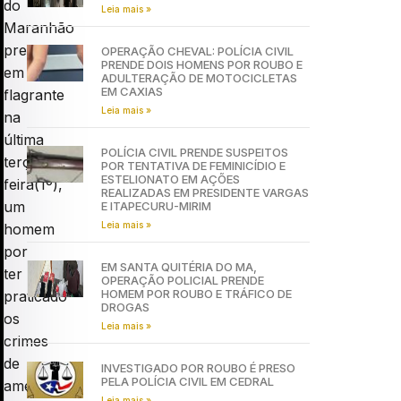
do
Leia mais »
Maranhão
prendeu
OPERAÇÃO CHEVAL: POLÍCIA CIVIL
PRENDE DOIS HOMENS POR ROUBO E
em
ADULTERAÇÃO DE MOTOCICLETAS
EM CAXIAS
flagrante
Leia mais »
na
última
POLÍCIA CIVIL PRENDE SUSPEITOS
terça-
POR TENTATIVA DE FEMINICÍDIO E
ESTELIONATO EM AÇÕES
feira(1º),
REALIZADAS EM PRESIDENTE VARGAS
um
E ITAPECURU-MIRIM
Leia mais »
homem
por
EM SANTA QUITÉRIA DO MA,
ter
OPERAÇÃO POLICIAL PRENDE
HOMEM POR ROUBO E TRÁFICO DE
praticado
DROGAS
os
Leia mais »
crimes
de
INVESTIGADO POR ROUBO É PRESO
PELA POLÍCIA CIVIL EM CEDRAL
ameaça
Leia mais »