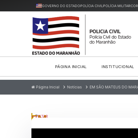
GOVERNO DO ESTADO
POLÍCIA CIVIL
POLÍCIA MILITAR
COR
PÁGINA INICIAL
INSTITUCIONAL
Página Inicial
Notícias
EM SÃO MATEUS DO MARA
EM
P
VOLTAR
u
SÃO
bl
ic