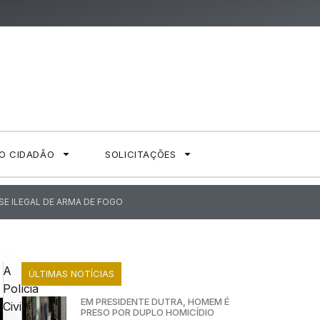
AO CIDADÃO
SOLICITAÇÕES
E ILEGAL DE ARMA DE FOGO
A
ÚLTIMAS NOTÍCIAS
Polícia
EM PRESIDENTE DUTRA, HOMEM É
Civil
PRESO POR DUPLO HOMICÍDIO