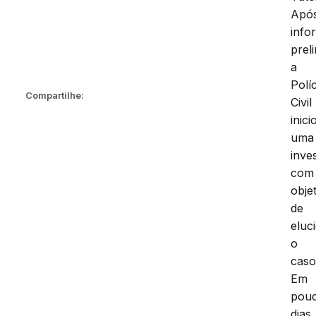
Apó
info
prel
a
Políc
Compartilhe:
Civil
inici
uma
inve
com
obje
de
eluc
o
caso
Em
pou
dias