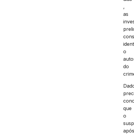
,
as
inve
prel
cons
ident
o
auto
do
crim
Dad
prec
conc
que
o
susp
apó