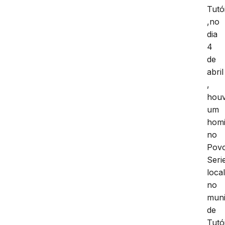
Tutó
,no
dia
4
de
abril
,
hou
um
homi
no
Pov
Seri
loca
no
muni
de
Tutó