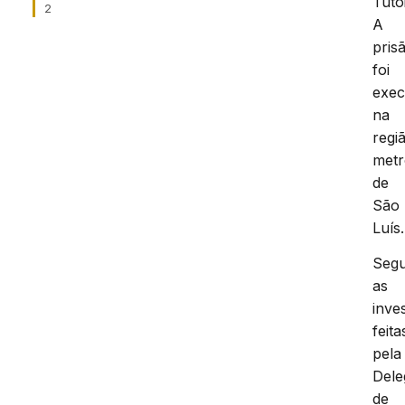
Tutó
2
A
pris
foi
exec
na
regi
metr
de
São
Luís.
Seg
as
inve
feita
pela
Dele
de