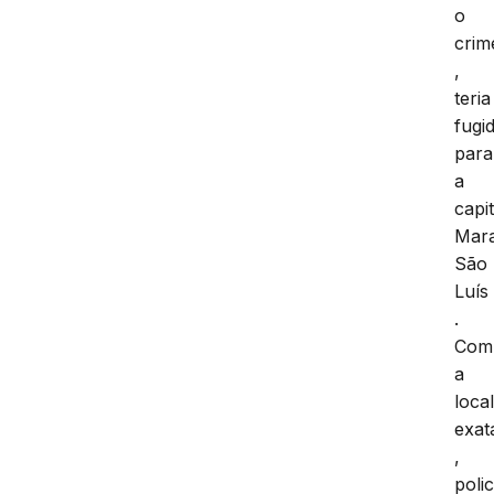
o
crim
,
teria
fugi
para
a
capit
Mar
São
Luís
.
Com
a
loca
exat
,
polic