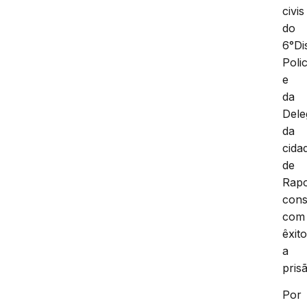
civis
do
6°Dis
Polic
e
da
Dele
da
cida
de
Rap
cons
com
êxit
a
pris
Por