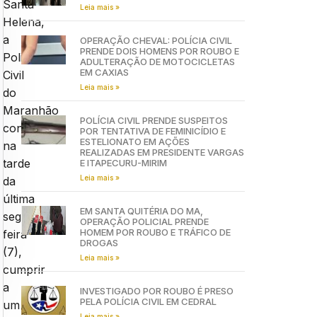
Santa
Leia mais »
Helena,
a
OPERAÇÃO CHEVAL: POLÍCIA CIVIL
PRENDE DOIS HOMENS POR ROUBO E
Policia
ADULTERAÇÃO DE MOTOCICLETAS
EM CAXIAS
Civil
Leia mais »
do
Maranhão
POLÍCIA CIVIL PRENDE SUSPEITOS
conseguiu
POR TENTATIVA DE FEMINICÍDIO E
ESTELIONATO EM AÇÕES
na
REALIZADAS EM PRESIDENTE VARGAS
tarde
E ITAPECURU-MIRIM
Leia mais »
da
última
EM SANTA QUITÉRIA DO MA,
segunda-
OPERAÇÃO POLICIAL PRENDE
HOMEM POR ROUBO E TRÁFICO DE
feira
DROGAS
(7),
Leia mais »
cumprir
a
INVESTIGADO POR ROUBO É PRESO
PELA POLÍCIA CIVIL EM CEDRAL
um
Leia mais »