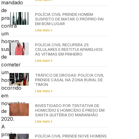
mandado
de
POLÍCIA CIVIL PRENDE HOMEM
prisão
SUSPEITO DE MATAR O PRÓPRIO PAI
EM BOM LUGAR
contra
Leia mais »
um
homem
POLÍCIA CIVIL RECUPERA 25
suspeito
CELULARES E RESTITUI APARELHOS
ÀS VÍTIMAS EM PINHEIRO
de
Leia mais »
cometer
um
TRÁFICO DE DROGAS: POLÍCIA CIVIL
homicídio
PRENDE CASAL NA ZONA RURAL DE
TIMON
ocorrido
Leia mais »
em
novembro
INVESTIGADO POR TENTATIVA DE
HOMICÍDIO E HOMICÍDIO É PRESO EM
de
SANTA QUITÉRIA DO MARANHÃO
2020.
Leia mais »
A
prisão
POLÍCIA CIVIL PRENDE NOVE HOMENS