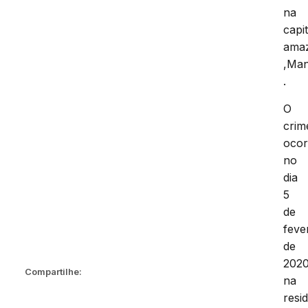
na
capit
ama
,Ma
.
O
crim
ocor
no
dia
5
de
feve
de
2020
Compartilhe:
na
resi