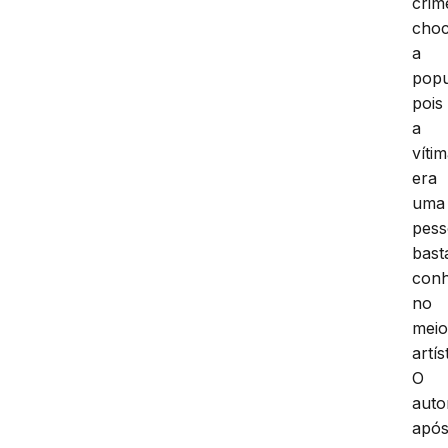
crim
cho
a
pop
pois
a
víti
era
uma
pes
bast
conh
no
mei
artís
O
auto
apó