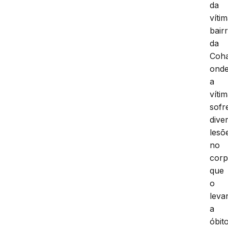
da
víti
bair
da
Coh
ond
a
víti
sofr
dive
lesõ
no
corp
que
o
leva
a
óbito