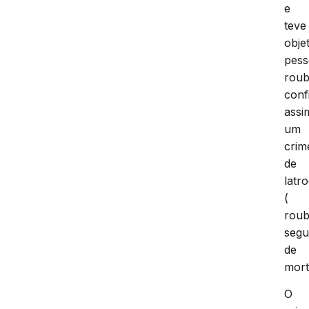
e
teve
obje
pess
rou
conf
assi
um
crim
de
latro
(
rou
segu
de
mort
O