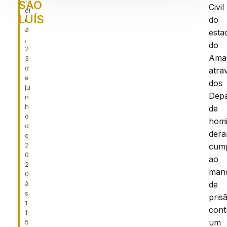
f
SÃO
Civil
ei
LUÍS
do
r
a
esta
,
do
2
Ama
3
d
atra
e
dos
ju
Dep
n
h
de
o
homi
d
der
e
2
cum
0
ao
2
man
0
à
de
s
pris
1
cont
1:
um
5