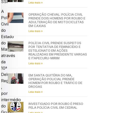
SSP
Leia mais »
A
OPERAÇÃO CHEVAL: POLÍCIA CIVIL
Polícia
PRENDE DOIS HOMENS POR ROUBO E
ADULTERAÇÃO DE MOTOCICLETAS
Civil
EM CAXIAS
do
Leia mais »
Estado
do
POLÍCIA CIVIL PRENDE SUSPEITOS
POR TENTATIVA DE FEMINICÍDIO E
Maranhão,
ESTELIONATO EM AÇÕES
REALIZADAS EM PRESIDENTE VARGAS
através
E ITAPECURU-MIRIM
da
Leia mais »
10ª
Delegacia
EM SANTA QUITÉRIA DO MA,
OPERAÇÃO POLICIAL PRENDE
Regional
HOMEM POR ROUBO E TRÁFICO DE
DROGAS
,
Leia mais »
por
intermédio
INVESTIGADO POR ROUBO É PRESO
do
PELA POLÍCIA CIVIL EM CEDRAL
Grupo
Leia mais »