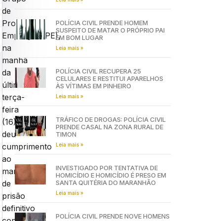
de
Pronto
POLÍCIA CIVIL PRENDE HOMEM
SUSPEITO DE MATAR O PRÓPRIO PAI
Emprego(GPE),
EM BOM LUGAR
na
Leia mais »
manhã
POLÍCIA CIVIL RECUPERA 25
da
CELULARES E RESTITUI APARELHOS
última
ÀS VÍTIMAS EM PINHEIRO
terça-
Leia mais »
feira
TRÁFICO DE DROGAS: POLÍCIA CIVIL
(16),
PRENDE CASAL NA ZONA RURAL DE
deu
TIMON
Leia mais »
cumprimento
ao
INVESTIGADO POR TENTATIVA DE
mandado
HOMICÍDIO E HOMICÍDIO É PRESO EM
SANTA QUITÉRIA DO MARANHÃO
de
Leia mais »
prisão
definitivo
POLÍCIA CIVIL PRENDE NOVE HOMENS
contra