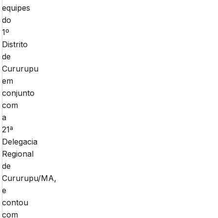
equipes
do
1º
Distrito
de
Cururupu
em
conjunto
com
a
21ª
Delegacia
Regional
de
Cururupu/MA,
e
contou
com