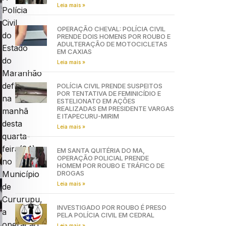
Leia mais »
Polícia
Civil
OPERAÇÃO CHEVAL: POLÍCIA CIVIL
do
PRENDE DOIS HOMENS POR ROUBO E
ADULTERAÇÃO DE MOTOCICLETAS
Estado
EM CAXIAS
do
Leia mais »
Maranhão
deflagrou,
POLÍCIA CIVIL PRENDE SUSPEITOS
POR TENTATIVA DE FEMINICÍDIO E
na
ESTELIONATO EM AÇÕES
REALIZADAS EM PRESIDENTE VARGAS
manhã
E ITAPECURU-MIRIM
desta
Leia mais »
quarta-
feira(24),
EM SANTA QUITÉRIA DO MA,
OPERAÇÃO POLICIAL PRENDE
no
HOMEM POR ROUBO E TRÁFICO DE
DROGAS
Município
Leia mais »
de
Cururupu,
INVESTIGADO POR ROUBO É PRESO
a
PELA POLÍCIA CIVIL EM CEDRAL
operação
Leia mais »