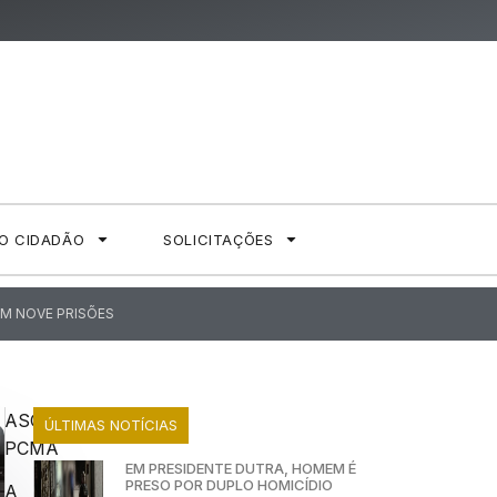
AO CIDADÃO
SOLICITAÇÕES
M NOVE PRISÕES
ASCOM
ÚLTIMAS NOTÍCIAS
PCMA
EM PRESIDENTE DUTRA, HOMEM É
PRESO POR DUPLO HOMICÍDIO
A