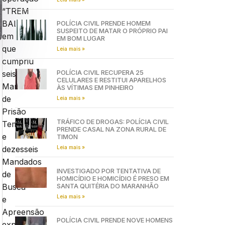
“TREM
BALA”
POLÍCIA CIVIL PRENDE HOMEM
SUSPEITO DE MATAR O PRÓPRIO PAI
em
EM BOM LUGAR
que
Leia mais »
cumpriu
POLÍCIA CIVIL RECUPERA 25
seis
CELULARES E RESTITUI APARELHOS
Mandados
ÀS VÍTIMAS EM PINHEIRO
de
Leia mais »
Prisão
TRÁFICO DE DROGAS: POLÍCIA CIVIL
Temporária
PRENDE CASAL NA ZONA RURAL DE
e
TIMON
Leia mais »
dezesseis
Mandados
INVESTIGADO POR TENTATIVA DE
de
HOMICÍDIO E HOMICÍDIO É PRESO EM
SANTA QUITÉRIA DO MARANHÃO
Busca
Leia mais »
e
Apreensão
POLÍCIA CIVIL PRENDE NOVE HOMENS
expedidos