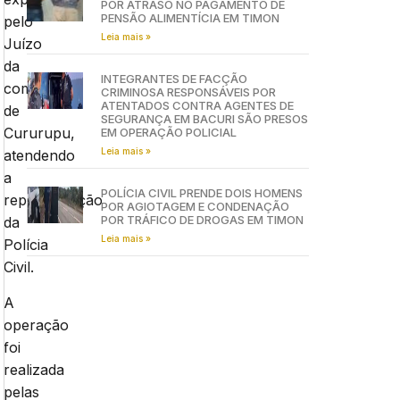
POR ATRASO NO PAGAMENTO DE
PENSÃO ALIMENTÍCIA EM TIMON
pelo
Leia mais »
Juízo
da
INTEGRANTES DE FACÇÃO
comarca
CRIMINOSA RESPONSÁVEIS POR
ATENTADOS CONTRA AGENTES DE
de
SEGURANÇA EM BACURI SÃO PRESOS
Cururupu,
EM OPERAÇÃO POLICIAL
Leia mais »
atendendo
a
POLÍCIA CIVIL PRENDE DOIS HOMENS
representação
POR AGIOTAGEM E CONDENAÇÃO
POR TRÁFICO DE DROGAS EM TIMON
da
Leia mais »
Polícia
Civil.
A
operação
foi
realizada
pelas