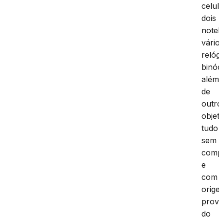
celu
dois
note
vári
reló
binó
alé
de
outr
obje
tudo
sem
com
e
com
orig
prov
do