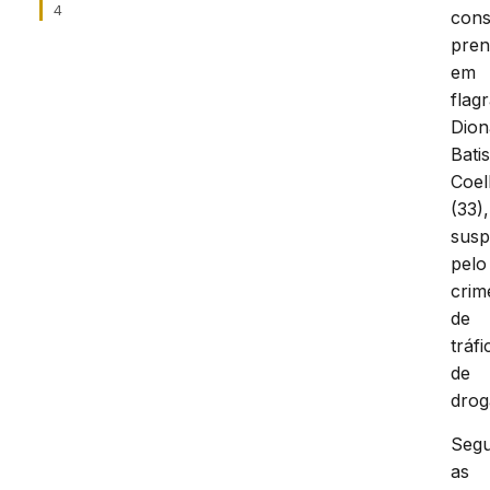
4
cons
pren
em
flag
Dion
Batis
Coe
(33),
susp
pelo
crim
de
tráfi
de
drog
Seg
as