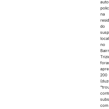
auto
polic
na
resi
do
susp
loca
no
Bair
Trizi
for
apre
200
(duz
“tro
con
subs
com