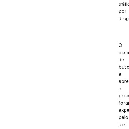
tráfi
por
drog
O
man
de
bus
e
apr
e
pris
for
expe
pelo
juiz