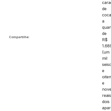
cara
de
coca
a
quan
de
Compartilhe:
R$
1.68
(um
mil
seis
e
oite
e
nov
reais
dois
apar