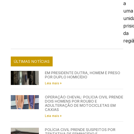
a
uma
unid
prisi
da
regi
ÚLTIMAS NOTÍCIAS
EM PRESIDENTE DUTRA, HOMEM É PRESO
POR DUPLO HOMICÍDIO
Leia mais »
OPERAÇÃO CHEVAL: POLÍCIA CIVIL PRENDE
DOIS HOMENS POR ROUBO E
ADULTERAÇÃO DE MOTOCICLETAS EM
CAXIAS
Leia mais »
POLÍCIA CIVIL PRENDE SUSPEITOS POR
TENTATIVA DE FEMINICÍDIO E