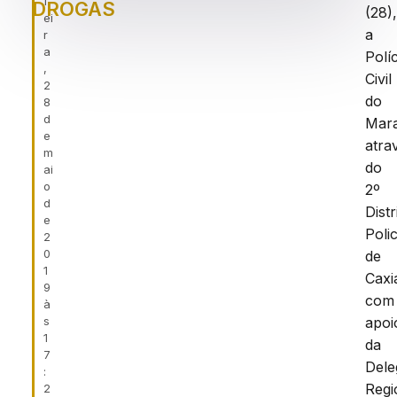
f
DROGAS
(28)
ei
a
r
a
Políc
,
Civil
2
do
8
d
Mar
e
atra
m
do
ai
o
2º
d
Distr
e
Polic
2
0
de
1
Caxi
9
com
à
s
apoi
1
da
7
Dele
:
Regi
2