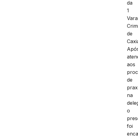
da
1
Vara
Crim
de
Caxi
Apó
aten
aos
proc
de
prax
na
dele
o
pres
foi
enc