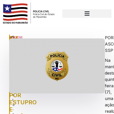
EM
P
POR
VOLTAR
u
ASC
CAXIAS,
bl
SSP
HOMEM
ic
a
É
Na
d
PRESO
o
man
e
PELA
dest
m
quin
POLÍCIA
:
q
feira
CIVIL
ui
(7),
POR
n
uma
t
ESTUPRO
açã
a
E
-
real