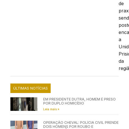
de
prax
sen
post
enc
a
Unid
Pris
da
regi
ÚLTIMAS NOTÍCIAS
EM PRESIDENTE DUTRA, HOMEM É PRESO
POR DUPLO HOMICÍDIO
Leia mais »
OPERAÇÃO CHEVAL: POLÍCIA CIVIL PRENDE
DOIS HOMENS POR ROUBO E