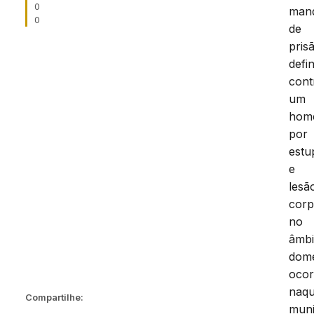
0
man
0
de
pris
defin
cont
um
hom
por
estu
e
lesã
corp
no
âmbi
domé
ocor
naqu
Compartilhe:
muni