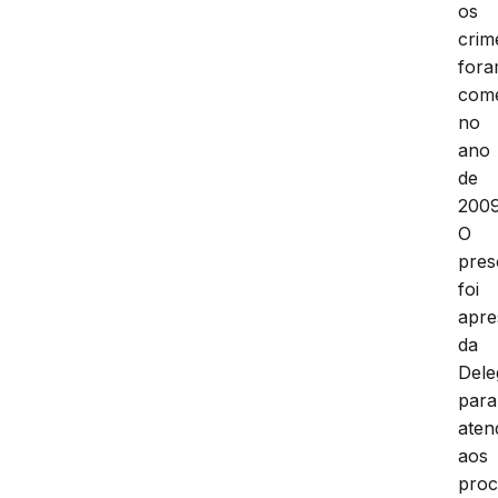
os
crim
for
come
no
ano
de
2009
O
pres
foi
apre
da
Dele
para
aten
aos
proc