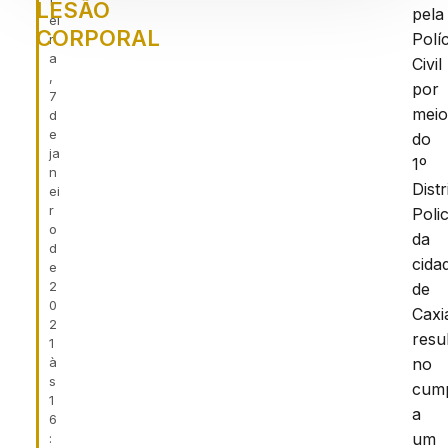
f
LESÃO
pela
ei
CORPORAL
Políc
r
a
Civil
,
por
7
mei
d
e
do
ja
1º
n
Distr
ei
r
Polic
o
da
d
cida
e
2
de
0
Caxi
2
resu
1
à
no
s
cum
1
a
6
um
: