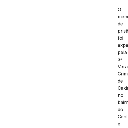
O
man
de
pris
foi
expe
pela
3ª
Vara
Crim
de
Caxi
no
bair
do
Cent
e