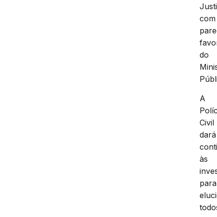
Just
com
pare
favo
do
Mini
Públ
A
Políc
Civil
dará
cont
às
inve
para
eluc
todo