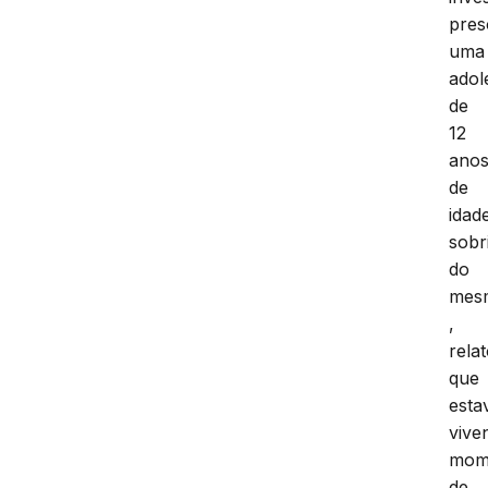
pres
uma
adol
de
12
ano
de
idad
sobr
do
mes
,
rela
que
esta
vive
mom
de