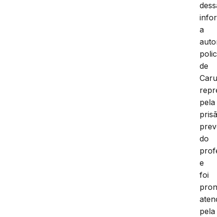
dess
info
a
auto
polic
de
Caru
repr
pela
pris
prev
do
prof
e
foi
pron
aten
pela