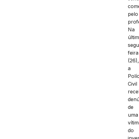
come
pelo
prof
Na
últi
segu
feira
(26)
a
Políc
Civil
rec
denú
de
uma
víti
do
inve