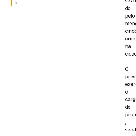
sexu
9
de
pelo
men
cinc
cria
na
cida
.
O
pres
exer
o
carg
de
prof
,
sen