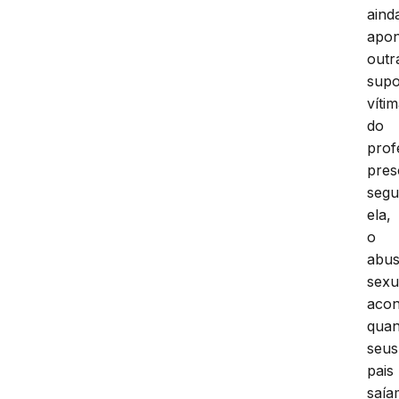
aind
apo
outr
supo
víti
do
prof
pres
seg
ela,
o
abu
sexu
acon
qua
seus
pais
saía