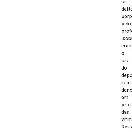
os
delit
perp
pelo
prof
,sob
com
o
uso
do
depo
sem
dan
em
prol
das
vítim
Ress