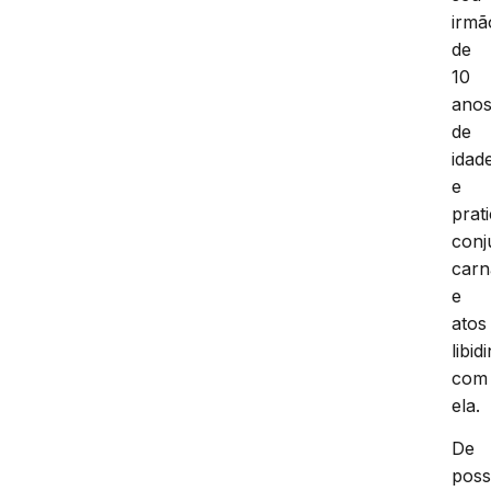
irmã
de
10
ano
de
idad
e
prat
conj
carn
e
atos
libid
com
ela.
De
pos