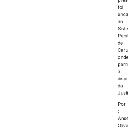
foi
enc
ao
Sist
Peni
de
Caru
ond
per
à
disp
da
Just
Por
:
Ans
Olive