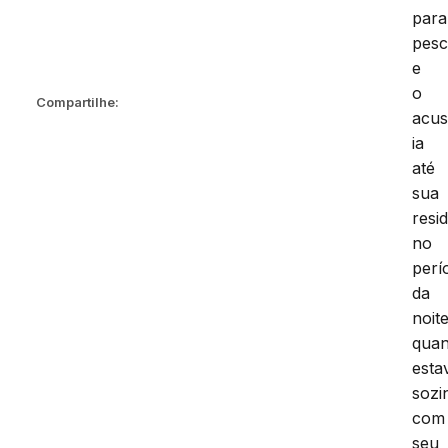
para
pesc
e
o
Compartilhe:
acu
ia
até
sua
resi
no
perí
da
noite
qua
esta
sozi
com
seu