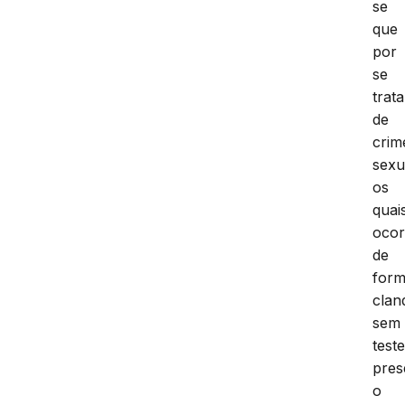
se
que
por
se
trata
de
crim
sexu
os
quai
oco
de
for
clan
sem
test
pres
o