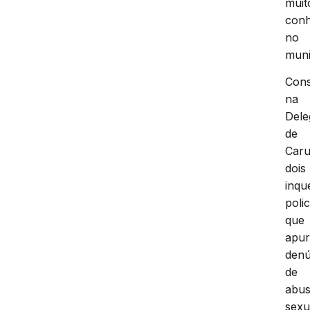
muit
conh
no
muni
Cons
na
Dele
de
Caru
dois
inqu
polic
que
apu
denú
de
abu
sexu