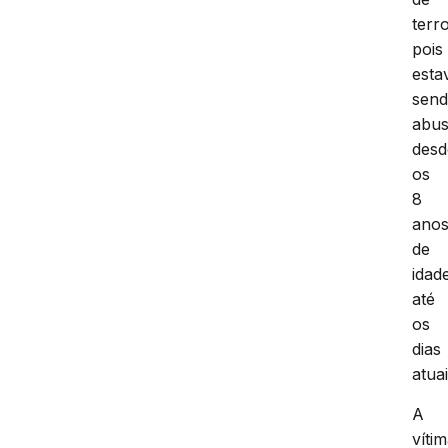
terro
pois
esta
sen
abu
desd
os
8
ano
de
idad
até
os
dias
atuai
A
víti