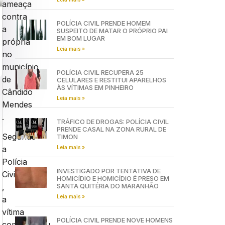
ameaça
contra
POLÍCIA CIVIL PRENDE HOMEM
a
SUSPEITO DE MATAR O PRÓPRIO PAI
EM BOM LUGAR
própria
Leia mais »
no
município
POLÍCIA CIVIL RECUPERA 25
de
CELULARES E RESTITUI APARELHOS
ÀS VÍTIMAS EM PINHEIRO
Cândido
Leia mais »
Mendes
.
TRÁFICO DE DROGAS: POLÍCIA CIVIL
PRENDE CASAL NA ZONA RURAL DE
Segundo
TIMON
Leia mais »
a
Polícia
INVESTIGADO POR TENTATIVA DE
Civil
HOMICÍDIO E HOMICÍDIO É PRESO EM
SANTA QUITÉRIA DO MARANHÃO
,
Leia mais »
a
vítima
POLÍCIA CIVIL PRENDE NOVE HOMENS
compareceu