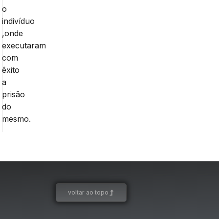
o
indivíduo
,onde
executaram
com
êxito
a
prisão
do
mesmo.
voltar ao topo