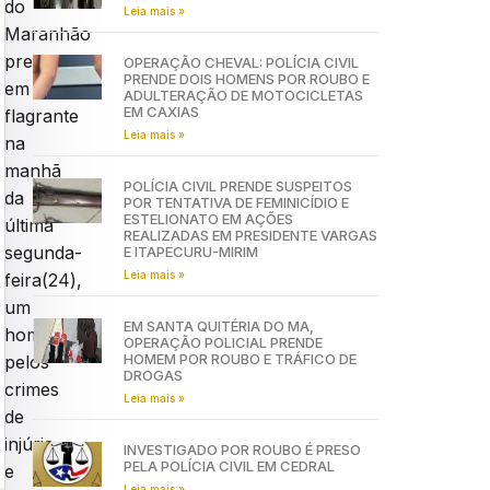
do
Leia mais »
Maranhão
prendeu
OPERAÇÃO CHEVAL: POLÍCIA CIVIL
PRENDE DOIS HOMENS POR ROUBO E
em
ADULTERAÇÃO DE MOTOCICLETAS
EM CAXIAS
flagrante
Leia mais »
na
manhã
POLÍCIA CIVIL PRENDE SUSPEITOS
da
POR TENTATIVA DE FEMINICÍDIO E
ESTELIONATO EM AÇÕES
última
REALIZADAS EM PRESIDENTE VARGAS
segunda-
E ITAPECURU-MIRIM
Leia mais »
feira(24),
um
EM SANTA QUITÉRIA DO MA,
homem
OPERAÇÃO POLICIAL PRENDE
HOMEM POR ROUBO E TRÁFICO DE
pelos
DROGAS
crimes
Leia mais »
de
injúria
INVESTIGADO POR ROUBO É PRESO
PELA POLÍCIA CIVIL EM CEDRAL
e
Leia mais »