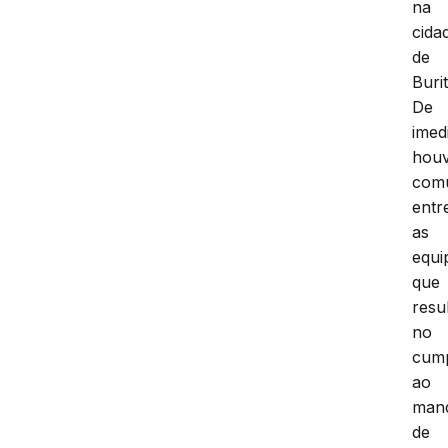
na
cida
de
Buri
De
imed
hou
com
entr
as
equi
que
resu
no
cum
ao
man
de