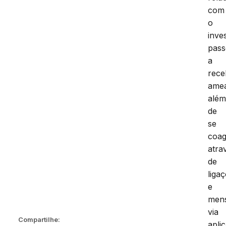
com
o
inve
pas
a
rece
ame
alé
de
se
coag
atra
de
liga
e
men
via
Compartilhe:
aplic