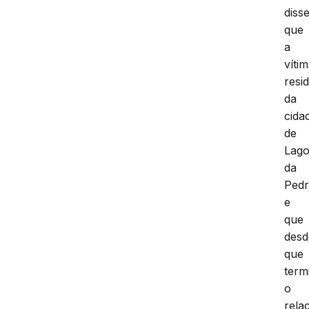
diss
que
a
víti
resi
da
cida
de
Lag
da
Ped
e
que
desd
que
term
o
rela