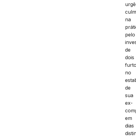
urgê
culm
na
práti
pelo
inve
de
dois
furt
no
esta
de
sua
ex-
comp
em
dias
disti