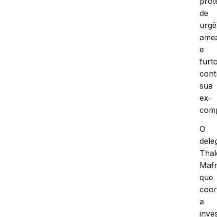
prot
de
urgê
ame
e
furt
cont
sua
ex-
comp
O
dele
Thal
Maf
que
coo
a
inve