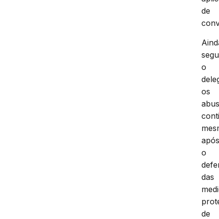
de
conv
Aind
seg
o
dele
os
abu
cont
mes
apó
o
defe
das
medi
prot
de