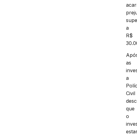
acar
prej
supe
a
R$
30.0
Apó
as
inve
a
Políc
Civil
desc
que
o
inve
estar