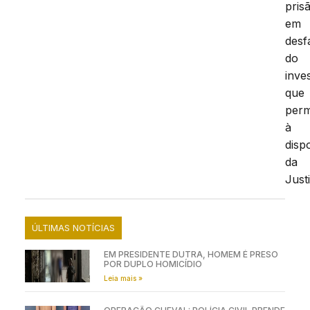
pris
em
desf
do
inve
que
per
à
disp
da
Just
ÚLTIMAS NOTÍCIAS
EM PRESIDENTE DUTRA, HOMEM É PRESO
POR DUPLO HOMICÍDIO
Leia mais »