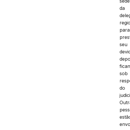
sede
da
dele
regi
para
pres
seu
devi
depo
fica
sob
resp
do
judic
Outr
pess
estã
envo