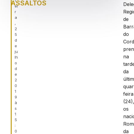
f
ASSALTOS
Dele
ei
Regi
r
a
de
,
Barr
2
do
5
d
Cord
e
pre
ju
na
lh
o
tard
d
da
e
últi
2
0
quar
1
feira
9
(24)
à
s
os
1
naci
5
Romi
:
da
0