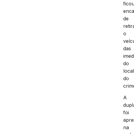
fico
enca
de
retir
o
veíc
das
imed
do
loca
do
crim
A
dupl
foi
apre
na