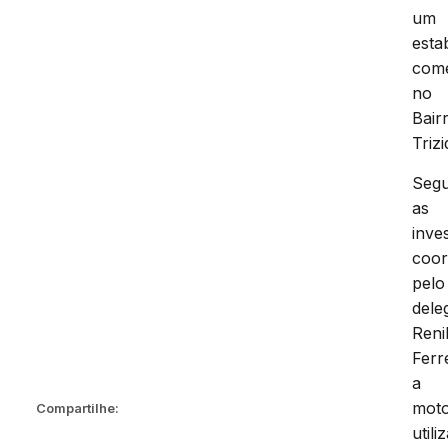
um
esta
come
no
Bair
Trizi
Seg
as
inve
coo
pelo
dele
Reni
Ferr
a
moto
Compartilhe:
utili