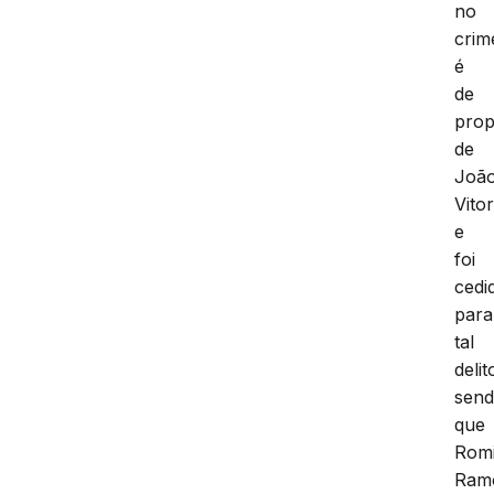
no
crim
é
de
prop
de
Joã
Vito
e
foi
cedi
para
tal
delit
sen
que
Romi
Ram