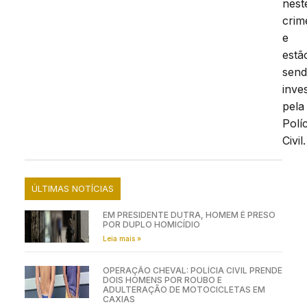
nest
crim
e
estã
sen
inve
pela
Políc
Civil.
ÚLTIMAS NOTÍCIAS
EM PRESIDENTE DUTRA, HOMEM É PRESO
POR DUPLO HOMICÍDIO
Leia mais »
OPERAÇÃO CHEVAL: POLÍCIA CIVIL PRENDE
DOIS HOMENS POR ROUBO E
ADULTERAÇÃO DE MOTOCICLETAS EM
CAXIAS