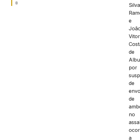
8
Silv
Ram
e
Joã
Vito
Cost
de
Alb
por
susp
de
envo
de
amb
no
assa
ocor
a