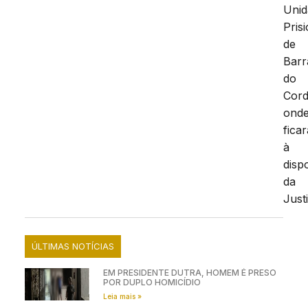
Unid
Pris
de
Barr
do
Cord
ond
ficar
à
disp
da
Just
ÚLTIMAS NOTÍCIAS
EM PRESIDENTE DUTRA, HOMEM É PRESO
POR DUPLO HOMICÍDIO
Leia mais »