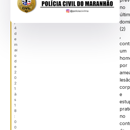
prev
f
POR
ei
no
VIOLÊNCIA
r
últi
a
DOMÉSTICA
dom
,
4
(2)
d
,
e
cont
m
ai
um
o
hom
d
por
e
2
ame
0
lesã
2
corp
1
e
à
s
estu
1
prat
8
no
:
0
cont
0