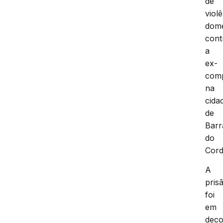
de
viol
domé
cont
a
ex-
com
na
cida
de
Barr
do
Cord
A
pris
foi
em
deco