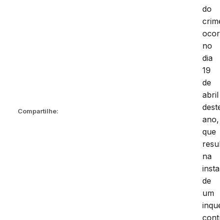
do
crim
ocor
no
dia
19
de
abril
dest
Compartilhe:
ano,
que
resu
na
inst
de
um
inqu
cont