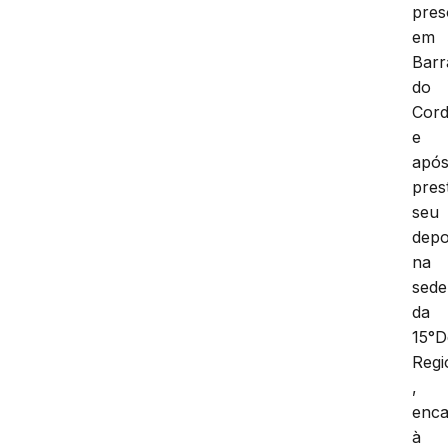
pres
em
Barr
do
Cor
e
apó
pres
seu
depo
na
sede
da
15°D
Regi
,
enc
à