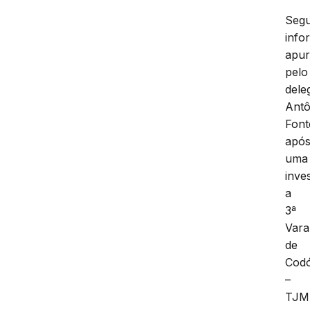
Seg
info
apur
pelo
dele
Antô
Font
apó
uma
inve
a
3ª
Vara
de
Cod
–
TJM