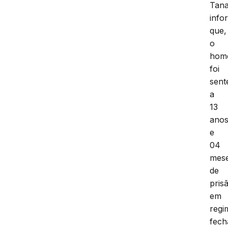
Tana
info
que,
o
hom
foi
sent
a
13
ano
e
04
mes
de
pris
em
regi
fech