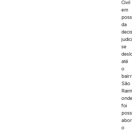
Civil
em
pos
da
deci
judic
se
desl
até
o
bair
São
Rai
ond
foi
poss
abor
o