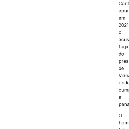
Con
apur
em
2021
o
acu
fugi
do
pres
de
Vian
ond
cump
a
pena
O
hom