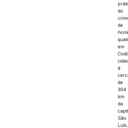
prát
do
crim
de
homi
quali
em
Cod
cida
à
cerc
de
304
km
da
capit
São
Luís.