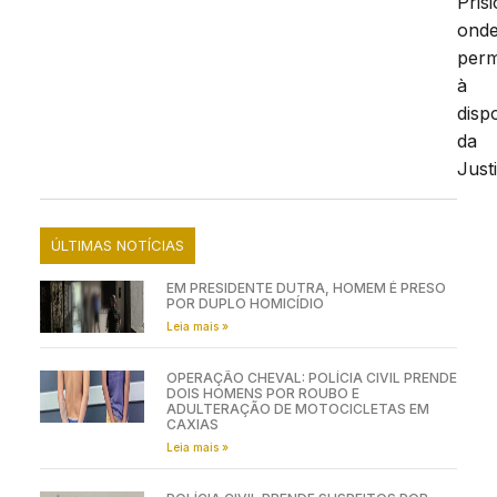
Prisi
ond
per
à
disp
da
Just
ÚLTIMAS NOTÍCIAS
EM PRESIDENTE DUTRA, HOMEM É PRESO
POR DUPLO HOMICÍDIO
Leia mais »
OPERAÇÃO CHEVAL: POLÍCIA CIVIL PRENDE
DOIS HOMENS POR ROUBO E
ADULTERAÇÃO DE MOTOCICLETAS EM
CAXIAS
Leia mais »