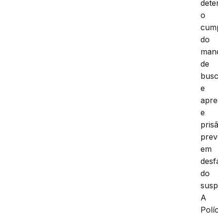
dete
o
cum
do
man
de
bus
e
apr
e
pris
prev
em
desf
do
susp
A
Políc