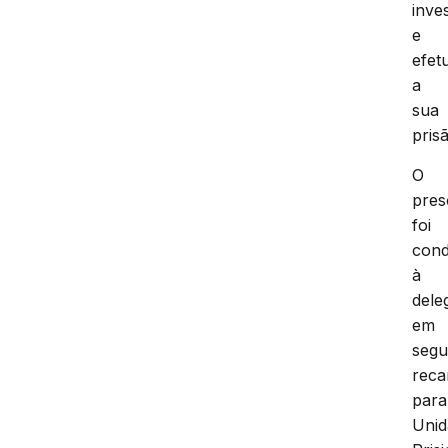
inve
e
efet
a
sua
pris
O
pres
foi
cond
à
dele
em
segu
reca
para
Unid