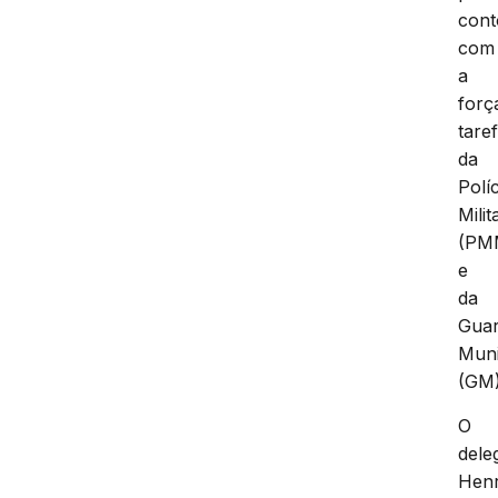
con
com
a
forç
tare
da
Políc
Milit
(PM
e
da
Gua
Muni
(GM)
O
dele
Henr