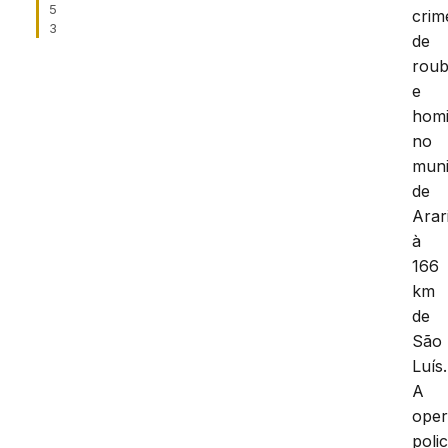
5
crim
3
de
rou
e
homi
no
muni
de
Arari
à
166
km
de
São
Luís
A
ope
polic