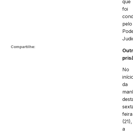
que
foi
con
pelo
Pod
Judic
Compartilhe:
Out
pris
No
iníci
da
man
dest
sext
feira
(21),
a