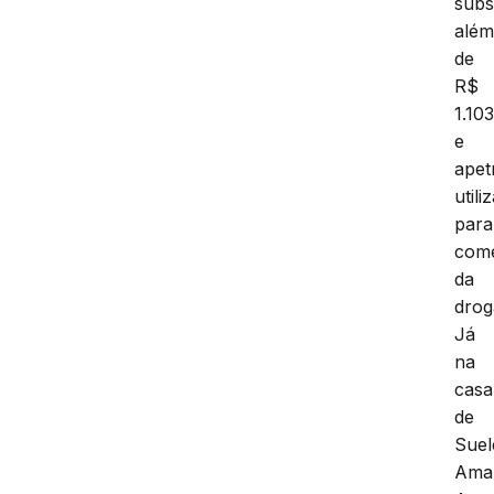
subs
alé
de
R$
1.10
e
apet
utili
para
come
da
drog
Já
na
casa
de
Suel
Ama