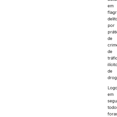
em
flag
delit
por
prát
de
crim
de
tráfi
ilícit
de
drog
Log
em
segu
todo
for