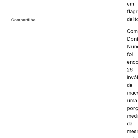
em
flag
delit
Compartilhe:
Com
Doní
Nun
foi
enco
26
invó
de
mac
uma
por
med
da
mes