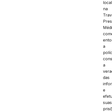
loca
na
Trav
Pres
Méd
come
ento
a
políc
cons
a
vera
das
info
e
efet
suas
pris