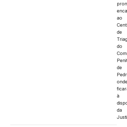
pron
enc
ao
Cent
de
Tria
do
Com
Peni
de
Pedr
ond
fica
à
disp
da
Just