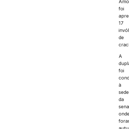
Amo
foi
apre
17
invó
de
crac
A
dupl
foi
cond
à
sede
da
sena
ond
for
autu