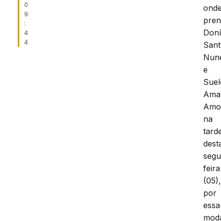
0
ond
9
pre
:
Doní
4
4
Sant
Nun
e
Suel
Ama
Amo
na
tard
dest
segu
feira
(05)
por
essa
moda