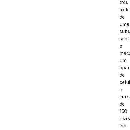
três
tijol
de
uma
subs
seme
a
mac
um
apar
de
celu
e
cerc
de
150
reai
em