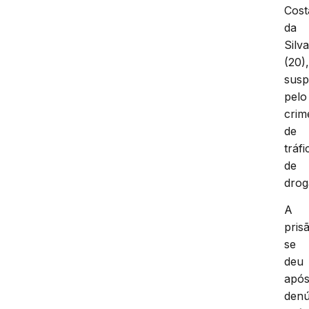
Cost
da
Silv
(20)
susp
pelo
crim
de
tráfi
de
drog
A
pris
se
deu
apó
denú