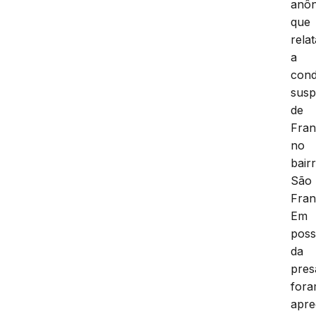
anô
que
rela
a
cond
susp
de
Fran
no
bair
São
Fran
Em
pos
da
pres
for
apre