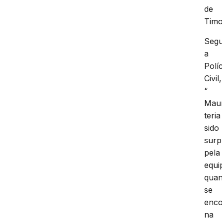
de
Timo
Seg
a
Políc
Civil,
“
Mau
teria
sido
surp
pela
equi
qua
se
enco
na