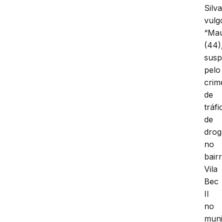
Silva
vulg
“Ma
(44)
susp
pelo
crim
de
tráfi
de
drog
no
bair
Vila
Bec
II
no
muni