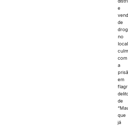
distr
e
ven
de
drog
no
local
culm
com
a
pris
em
flag
delit
de
“Ma
que
já