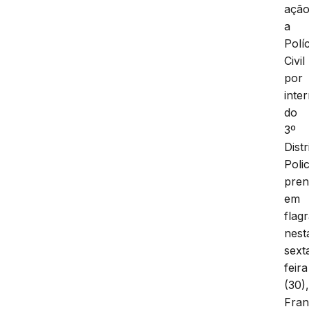
ação
a
Políc
Civil
por
inte
do
3º
Distr
Polic
pre
em
flag
nest
sext
feira
(30)
Fran