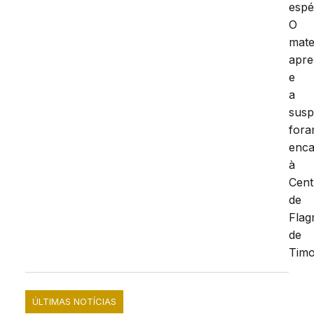
espé
O
mate
apre
e
a
susp
for
enc
à
Cent
de
Flag
de
Timo
ÚLTIMAS NOTÍCIAS