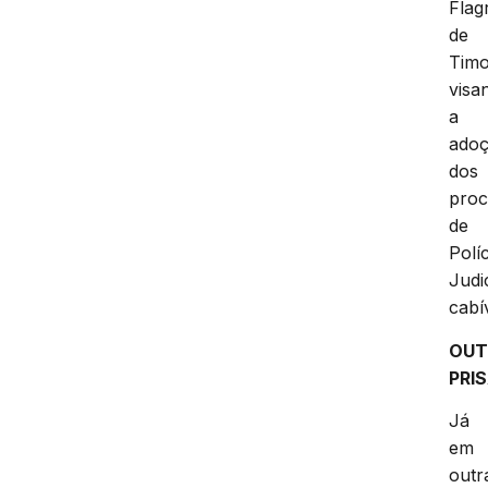
Flag
de
Tim
visa
a
ado
dos
proc
de
Políc
Judi
cabí
OUT
PRI
Já
em
outr